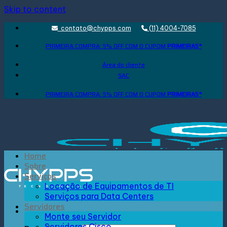
Skip to content
contato@chypps.com
(11) 4004-7085
PRIMEIRA COMPRA: 5% OFF COM O CUPOM
PRIMEIRA5*
Área do cliente
SAC
PRIMEIRA COMPRA: 5% OFF COM O CUPOM
PRIMEIRA5*
Home
Sobre
Serviços
Locação de Equipamentos de TI
Serviços para Data Centers
Servidores
Monte seu Servidor
Servidores Cisco