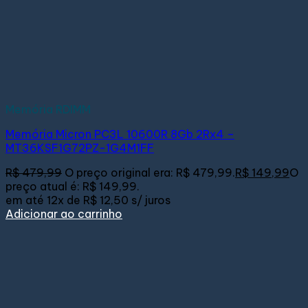
Memória RDIMM
Memória Micron PC3L 10600R 8Gb 2Rx4 –
MT36KSF1G72PZ-1G4M1FF
R$
479,99
O preço original era: R$ 479,99.
R$
149,99
O
preço atual é: R$ 149,99.
em até
12x de
R$ 12,50
s/ juros
Adicionar ao carrinho