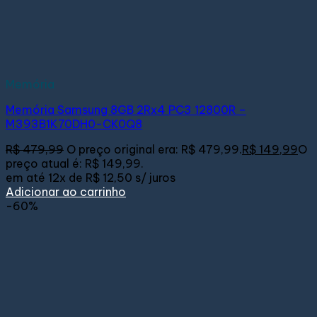
Memória
Memória Samsung 8GB 2Rx4 PC3 12800R –
M393B1K70DH0-CK0Q8
R$
479,99
O preço original era: R$ 479,99.
R$
149,99
O
preço atual é: R$ 149,99.
em até
12x de
R$ 12,50
s/ juros
Adicionar ao carrinho
-60%