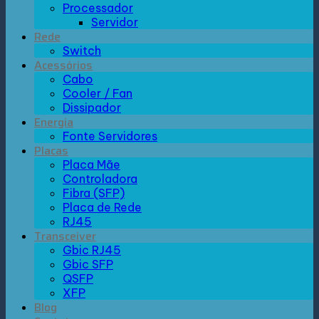
Processador
Servidor
Rede
Switch
Acessórios
Cabo
Cooler / Fan
Dissipador
Energia
Fonte Servidores
Placas
Placa Mãe
Controladora
Fibra (SFP)
Placa de Rede
RJ45
Transceiver
Gbic RJ45
Gbic SFP
QSFP
XFP
Blog