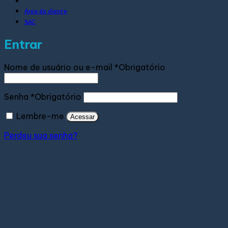
Área do cliente
SAC
Entrar
Nome de usuário ou e-mail
*
Obrigatório
Senha
*
Obrigatório
Lembre-me
Acessar
Perdeu sua senha?