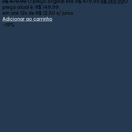
R$
479,99
O preço original era: R$ 479,99.
R$
149,99
O
preço atual é: R$ 149,99.
em até
12x de
R$ 12,50
s/ juros
Adicionar ao carrinho
-19%