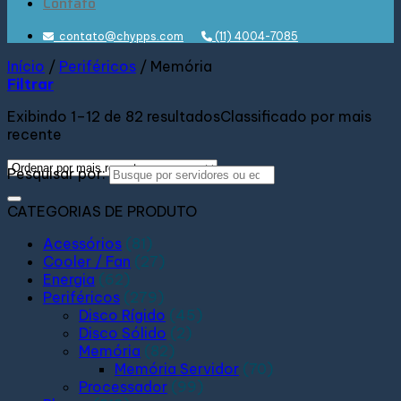
Contato
contato@chypps.com
(11) 4004-7085
Início
/
Periféricos
/
Memória
Filtrar
Exibindo 1–12 de 82 resultados
Classificado por mais
recente
Pesquisar por:
CATEGORIAS DE PRODUTO
Acessórios
(81)
Cooler / Fan
(27)
Energia
(62)
Periféricos
(279)
Disco Rígido
(45)
Disco Sólido
(2)
Memória
(82)
Memória Servidor
(70)
Processador
(99)