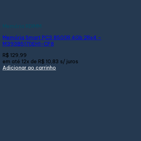
Memória RDIMM
Memória Smart PC3 8500R 4Gb 2Rx4 –
M393B5170EH1-CF8
R$
129,99
em até
12x de
R$ 10,83
s/ juros
Adicionar ao carrinho