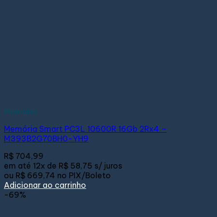
Memória
Memória Smart PC3L 10600R 16Gb 2Rx4 –
M393B2G70BH0-YH9
R$
704,99
em até
12x de
R$ 58,75
s/ juros
ou
R$ 669,74
no PIX/Boleto
Adicionar ao carrinho
-69%