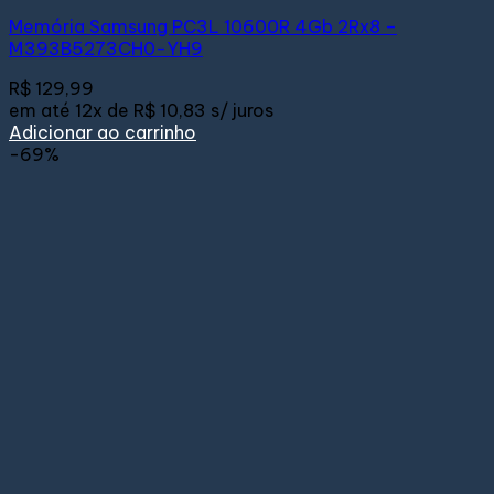
Memória Samsung PC3L 10600R 4Gb 2Rx8 –
M393B5273CH0-YH9
R$
129,99
em até
12x de
R$ 10,83
s/ juros
Adicionar ao carrinho
-69%