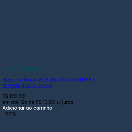
Memória RDIMM
Memoria Smart PC3 8500R 4Gb 4RX8 –
M393B5173EHD-CF8
R$
129,99
em até
12x de
R$ 10,83
s/ juros
Adicionar ao carrinho
-69%