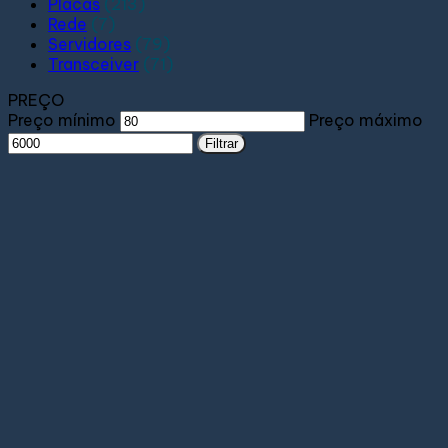
Placas
(213)
Rede
(7)
Servidores
(79)
Transceiver
(71)
PREÇO
Preço mínimo
Preço máximo
Filtrar