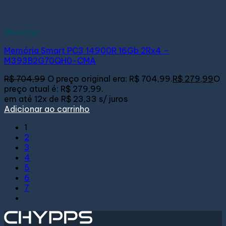
Memória
Memória Smart PC3 14900R 16Gb 2Rx4 –
M393B2G70QH0-CMA
R$
704,99
O preço original era: R$ 704,99.
R$
279,99
O
preço atual é: R$ 279,99.
em até
12x de
R$ 23,33
s/ juros
Adicionar ao carrinho
1
2
3
4
5
6
7