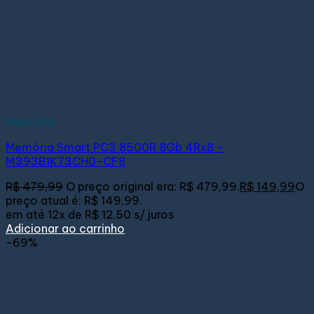
Memória
Memória Smart PC3 8500R 8Gb 4Rx8 –
M393B1K73CH0-CF8
R$
479,99
O preço original era: R$ 479,99.
R$
149,99
O
preço atual é: R$ 149,99.
em até
12x de
R$ 12,50
s/ juros
Adicionar ao carrinho
-69%