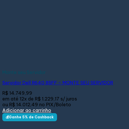
Monte seu Servidor
Servidor Dell R640 8SFF – MONTE SEU SERVIDOR
R$
14.749,99
em até
12x de
R$ 1.229,17
s/ juros
ou
R$ 14.012,49
no PIX/Boleto
Adicionar ao carrinho
💰Ganhe 5% de Cashback