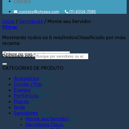
Contato
contato@chypps.com
(11) 4004-7085
Início
/
Servidores
/
Monte seu Servidor
Filtrar
Mostrando todos os 6 resultados
Classificado por mais
recente
Pesquisar por:
CATEGORIAS DE PRODUTO
Acessórios
(71)
Cooler / Fan
(27)
Energia
(62)
Periféricos
(272)
Placas
(213)
Rede
(7)
Servidores
(79)
Monte seu Servidor
(6)
Servidores Cisco
(2)