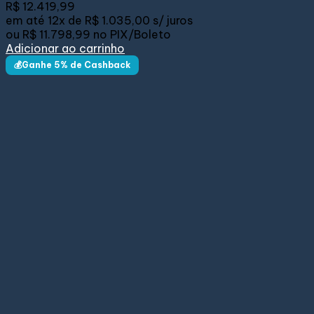
R$
12.419,99
em até
12x de
R$ 1.035,00
s/ juros
ou
R$ 11.798,99
no PIX/Boleto
Adicionar ao carrinho
💰Ganhe 5% de Cashback