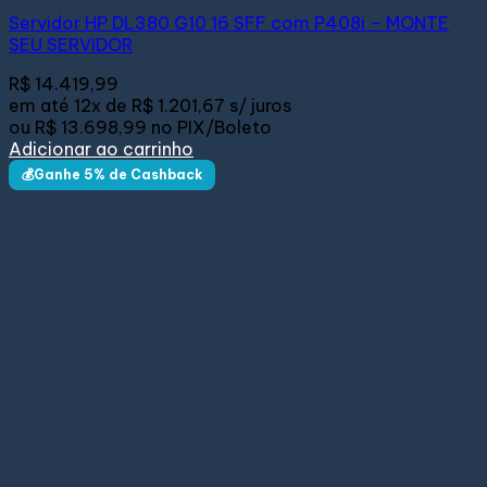
Servidor HP DL380 G10 16 SFF com P408i – MONTE
SEU SERVIDOR
R$
14.419,99
em até
12x de
R$ 1.201,67
s/ juros
ou
R$ 13.698,99
no PIX/Boleto
Adicionar ao carrinho
💰Ganhe 5% de Cashback