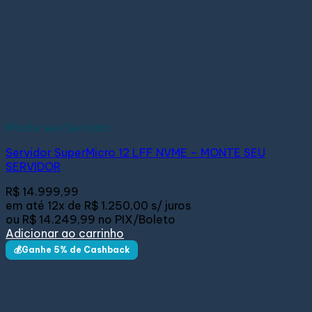
Monte seu Servidor
Servidor SuperMicro 12 LFF NVME – MONTE SEU
SERVIDOR
R$
14.999,99
em até
12x de
R$ 1.250,00
s/ juros
ou
R$ 14.249,99
no PIX/Boleto
Adicionar ao carrinho
💰Ganhe 5% de Cashback