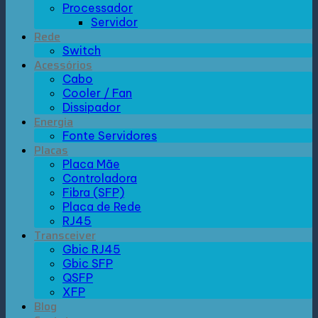
Processador
Servidor
Rede
Switch
Acessórios
Cabo
Cooler / Fan
Dissipador
Energia
Fonte Servidores
Placas
Placa Mãe
Controladora
Fibra (SFP)
Placa de Rede
RJ45
Transceiver
Gbic RJ45
Gbic SFP
QSFP
XFP
Blog