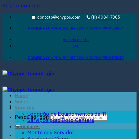
Skip to content
contato@chypps.com
(11) 4004-7085
PRIMEIRA COMPRA: 5% OFF COM O CUPOM
PRIMEIRA5*
Área do cliente
SAC
PRIMEIRA COMPRA: 5% OFF COM O CUPOM
PRIMEIRA5*
Home
Sobre
Serviços
Locação de Equipamentos de TI
Pesquisar por:
Serviços para Data Centers
Servidores
Monte seu Servidor
Entrar
Servidores Cisco