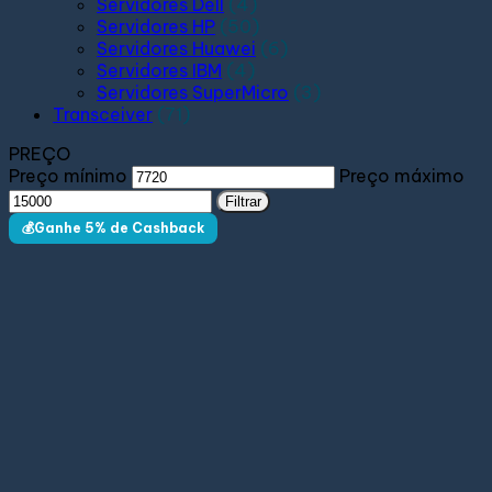
Servidores Dell
(4)
Servidores HP
(50)
Servidores Huawei
(6)
Servidores IBM
(4)
Servidores SuperMicro
(3)
Transceiver
(71)
PREÇO
Preço mínimo
Preço máximo
Filtrar
💰Ganhe 5% de Cashback