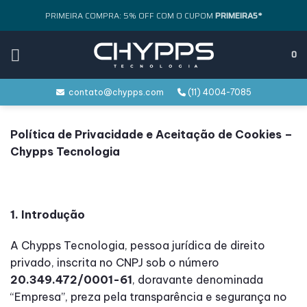
Skip
PRIMEIRA COMPRA: 5% OFF COM O CUPOM
PRIMEIRA5*
to
content
0
contato@chypps.com
(11) 4004-7085
Política de Privacidade e Aceitação de Cookies –
Chypps Tecnologia
1. Introdução
A Chypps Tecnologia, pessoa jurídica de direito
privado, inscrita no CNPJ sob o número
20.349.472/0001-61
, doravante denominada
“Empresa”, preza pela transparência e segurança no