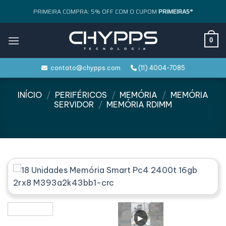
Skip
PRIMEIRA COMPRA: 5% OFF COM O CUPOM
PRIMEIRA5*
to
content
0
contato@chypps.com
(11) 4004-7085
INÍCIO
/
PERIFÉRICOS
/
MEMÓRIA
/
MEMÓRIA
SERVIDOR
/
MEMÓRIA RDIMM