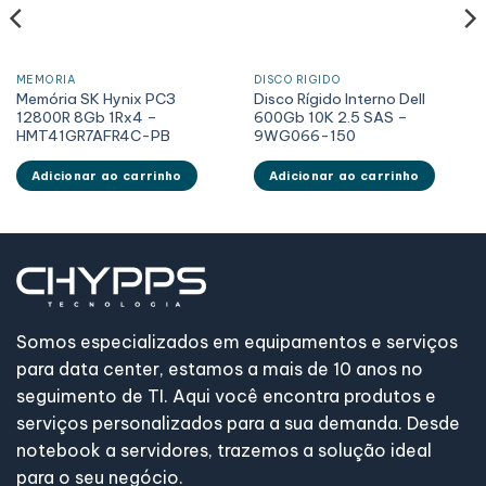
MEMÓRIA
DISCO RÍGIDO
Memória SK Hynix PC3
Disco Rígido Interno Dell
12800R 8Gb 1Rx4 –
600Gb 10K 2.5 SAS –
HMT41GR7AFR4C-PB
9WG066-150
Adicionar ao carrinho
Adicionar ao carrinho
Somos especializados em equipamentos e serviços
para data center, estamos a mais de 10 anos no
seguimento de TI. Aqui você encontra produtos e
serviços personalizados para a sua demanda. Desde
notebook a servidores, trazemos a solução ideal
para o seu negócio.