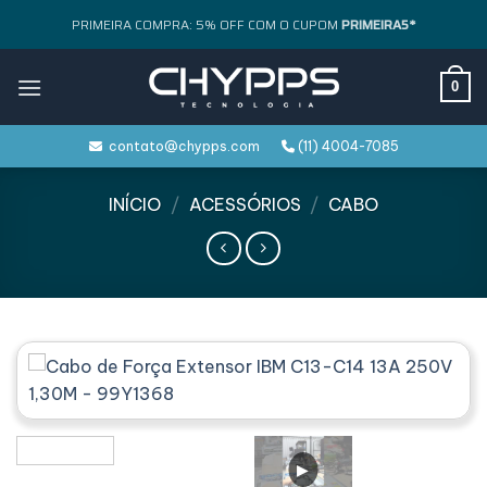
Skip
PRIMEIRA COMPRA: 5% OFF COM O CUPOM
PRIMEIRA5*
to
content
0
contato@chypps.com
(11) 4004-7085
INÍCIO
/
ACESSÓRIOS
/
CABO