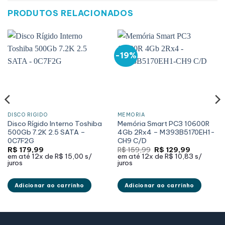
PRODUTOS RELACIONADOS
-19%
DISCO RÍGIDO
MEMÓRIA
Disco Rígido Interno Toshiba
Memória Smart PC3 10600R
500Gb 7.2K 2.5 SATA –
4Gb 2Rx4 – M393B5170EH1-
0C7F2G
CH9 C/D
O
O
R$
179,99
R$
159,99
R$
129,99
preço
preço
em até
12x de
R$ 15,00
s/
em até
12x de
R$ 10,83
s/
original
atual
juros
juros
era:
é:
R$ 159,99.
R$ 129,99.
Adicionar ao carrinho
Adicionar ao carrinho