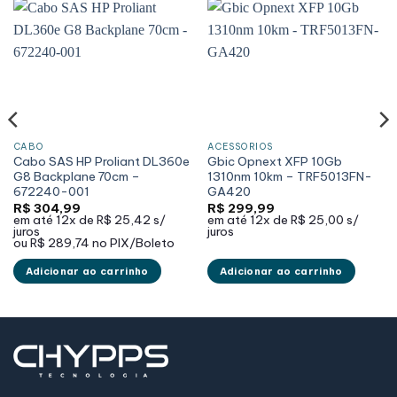
CABO
ACESSÓRIOS
Cabo SAS HP Proliant DL360e
Gbic Opnext XFP 10Gb
G8 Backplane 70cm –
1310nm 10km – TRF5013FN-
672240-001
GA420
R$
304,99
R$
299,99
em até
12x de
R$ 25,42
s/
em até
12x de
R$ 25,00
s/
juros
juros
ou
R$ 289,74
no PIX/Boleto
Adicionar ao carrinho
Adicionar ao carrinho