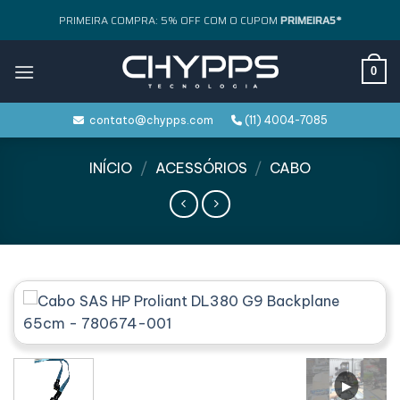
Skip
PRIMEIRA COMPRA: 5% OFF COM O CUPOM
PRIMEIRA5*
to
content
0
contato@chypps.com
(11) 4004-7085
INÍCIO
/
ACESSÓRIOS
/
CABO