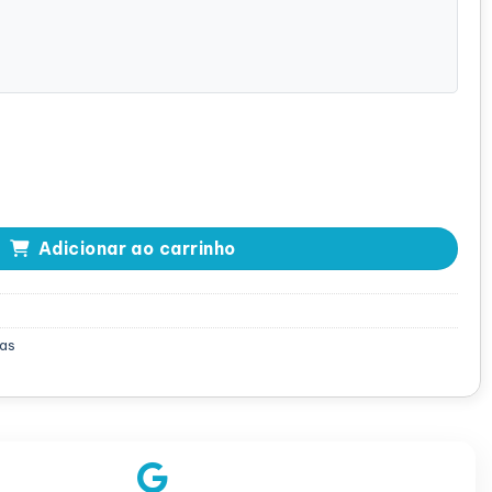
/e E2K-UCS-50 PCi-e SAS - 0M778G quantidade
Adicionar ao carrinho
as