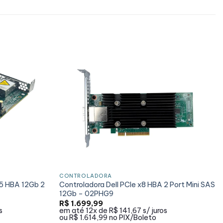
CONTROLADORA
5 HBA 12Gb 2
Controladora Dell PCIe x8 HBA 2 Port Mini SAS
12Gb – 02PHG9
R$
1.699,99
s
em até
12x de
R$ 141,67
s/ juros
ou
R$ 1.614,99
no PIX/Boleto