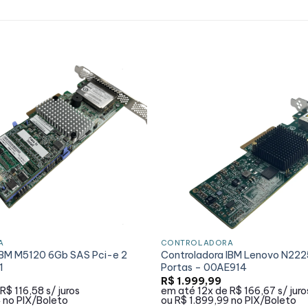
A
CONTROLADORA
IBM M5120 6Gb SAS Pci-e 2
Controladora IBM Lenovo N222
1
Portas – 00AE914
R$
1.999,99
R$ 116,58
s/ juros
em até
12x de
R$ 166,67
s/ juro
4
no PIX/Boleto
ou
R$ 1.899,99
no PIX/Boleto