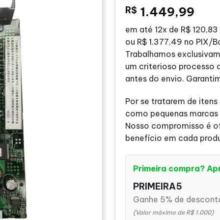
R$
1.449,99
em até
12x de
R$ 120,83
ou
R$ 1.377,49
no PIX/B
Trabalhamos exclusivam
um criterioso processo 
antes do envio. Garanti
Por se tratarem de itens
como pequenas marcas o
Nosso compromisso é ofe
benefício em cada prod
Primeira compra? Ap
PRIMEIRA5
Ganhe 5% de desconto
(Valor máximo de R$ 1.000)