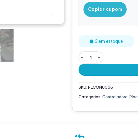
Copiar cupom
3 em estoque
Controladora Dell Perc 5
SKU:
PLCON0056
Categorias:
Controladora
,
Plac