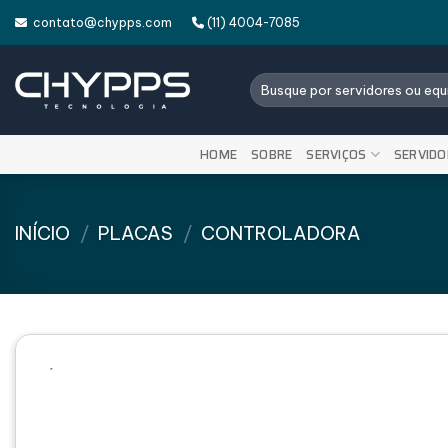
Skip
contato@chypps.com
(11) 4004-7085
to
content
Pesquisar
por:
HOME
SOBRE
SERVIÇOS
SERVIDO
INÍCIO
/
PLACAS
/
CONTROLADORA