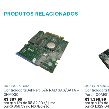
PRODUTOS RELACIONADOS
CONTROLADORA
CONTROLADOR
Controladora Dell Perc 6/iR RAID SAS/SATA –
Controladora 
0HM030
Port – 00AE81
R$
387,99
R$
1.398,99
em até
12x de
R$ 32,33
s/ juros
em até
12x de
ou
R$ 368,59
no PIX/Boleto
ou
R$ 1.329,0