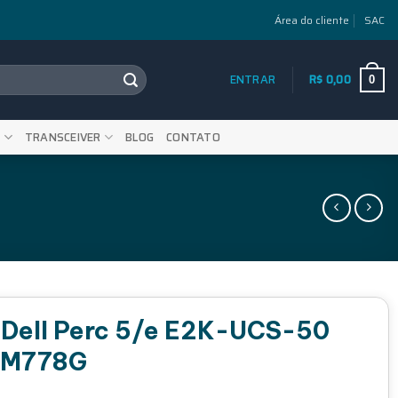
Área do cliente
SAC
ENTRAR
R$
0,00
0
S
TRANSCEIVER
BLOG
CONTATO
 Dell Perc 5/e E2K-UCS-50
 0M778G