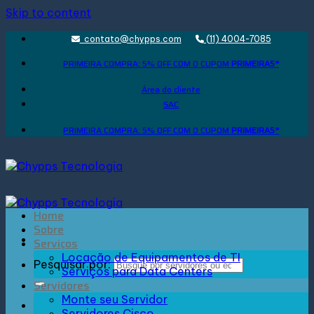
Skip to content
contato@chypps.com
(11) 4004-7085
PRIMEIRA COMPRA: 5% OFF COM O CUPOM
PRIMEIRA5*
Área do cliente
SAC
PRIMEIRA COMPRA: 5% OFF COM O CUPOM
PRIMEIRA5*
Home
Sobre
Serviços
Locação de Equipamentos de TI
Pesquisar por:
Serviços para Data Centers
Servidores
Monte seu Servidor
Entrar
Servidores Cisco