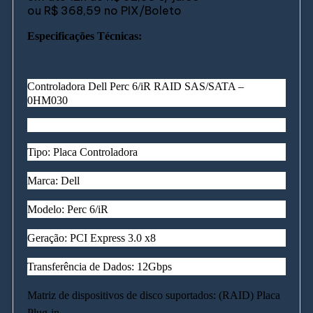
ou
R$ 368,59
no PIX/Boleto
Especificações Técnicas:
Controladora Dell Perc 6/iR RAID SAS/SATA –
0HM030
Tipo: Placa Controladora
Marca: Dell
Modelo: Perc 6/iR
Geração: PCI Express 3.0 x8
Transferência de Dados: 12Gbps
Matriz de dispositivos de disco suportados: (RAID) Placa
Plug-in