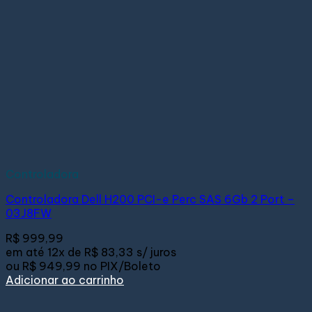
Controladora
Controladora Dell H200 PCI-e Perc SAS 6Gb 2 Port –
03J8FW
R$
999,99
em até
12x de
R$ 83,33
s/ juros
ou
R$ 949,99
no PIX/Boleto
Adicionar ao carrinho