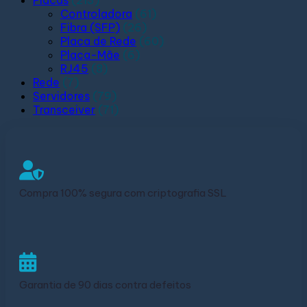
Placas
(213)
Controladora
(61)
Fibra (SFP)
(26)
Placa de Rede
(60)
Placa-Mãe
(6)
RJ45
(8)
Rede
(7)
Servidores
(79)
Transceiver
(71)
Compra 100% segura com criptografia SSL
Garantia de 90 dias contra defeitos