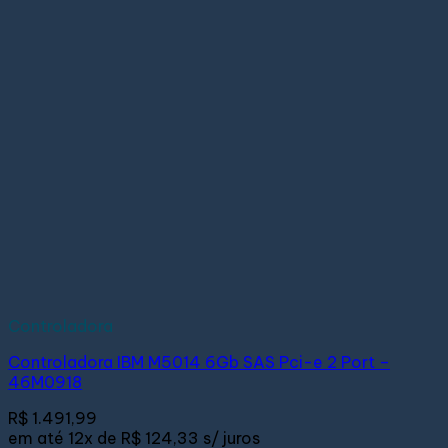
Controladora
Controladora IBM M5014 6Gb SAS Pci-e 2 Port –
46M0918
R$
1.491,99
em até
12x de
R$ 124,33
s/ juros