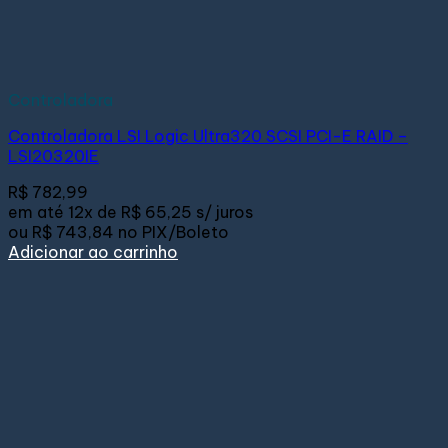
Controladora
Controladora LSI Logic Ultra320 SCSI PCI-E RAID –
LSI20320IE
R$
782,99
em até
12x de
R$ 65,25
s/ juros
ou
R$ 743,84
no PIX/Boleto
Adicionar ao carrinho