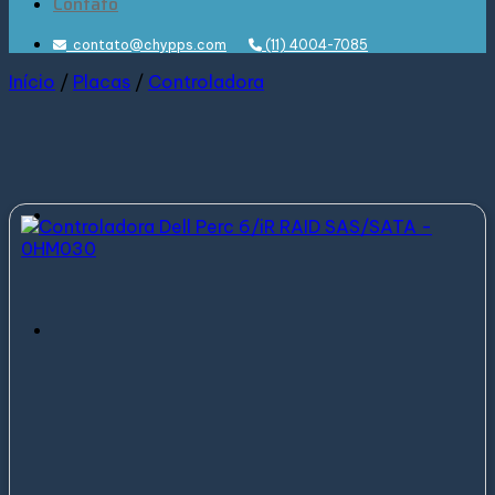
Contato
contato@chypps.com
(11) 4004-7085
Início
/
Placas
/
Controladora