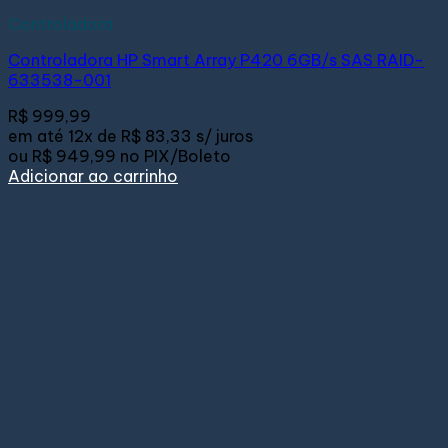
Controladora
Controladora HP Smart Array P420 6GB/s SAS RAID-
633538-001
R$
999,99
em até
12x de
R$ 83,33
s/ juros
ou
R$ 949,99
no PIX/Boleto
Adicionar ao carrinho