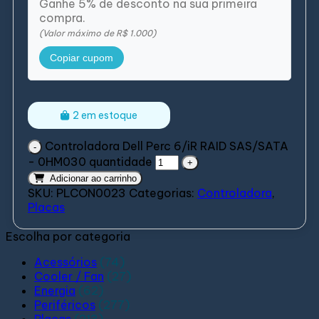
Ganhe 5% de desconto na sua primeira
compra.
(Valor máximo de R$ 1.000)
Copiar cupom
2 em estoque
Controladora Dell Perc 6/iR RAID SAS/SATA
- 0HM030 quantidade
Adicionar ao carrinho
SKU:
PLCON0023
Categorias:
Controladora
,
Placas
Escolha por categoria
Acessórios
(74)
Cooler / Fan
(27)
Energia
(62)
Periféricos
(277)