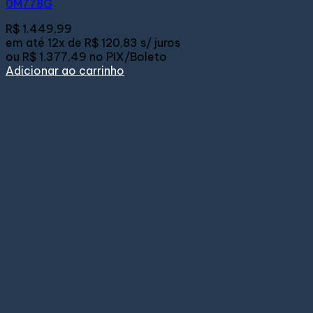
0M778G
R$
1.449,99
em até
12x de
R$ 120,83
s/ juros
ou
R$ 1.377,49
no PIX/Boleto
Adicionar ao carrinho