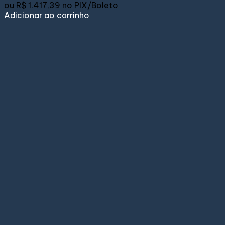
ou
R$ 1.417,39
no PIX/Boleto
Adicionar ao carrinho