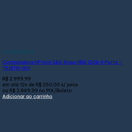
Controladora
Controladora HP mini SAS Array HBA 12Gb 9 Porta –
761879-001
R$
2.999,99
em até
12x de
R$ 250,00
s/ juros
ou
R$ 2.849,99
no PIX/Boleto
Adicionar ao carrinho