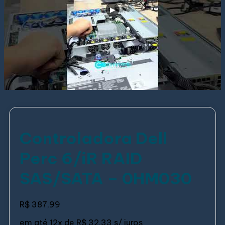
Controladora Dell
Perc 6/iR RAID
SAS/SATA – 0HM030
R$
387,99
em até
12x de
R$ 32,33
s/ juros