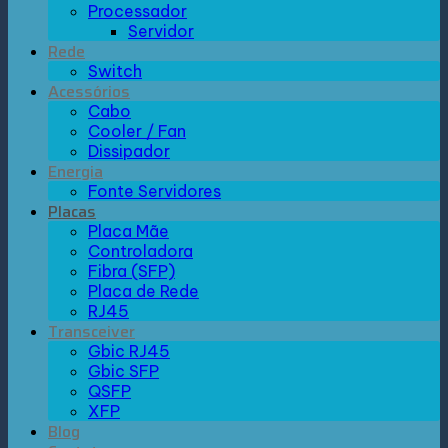
Processador
Servidor
Rede
Switch
Acessórios
Cabo
Cooler / Fan
Dissipador
Energia
Fonte Servidores
Placas
Placa Mãe
Controladora
Fibra (SFP)
Placa de Rede
RJ45
Transceiver
Gbic RJ45
Gbic SFP
QSFP
XFP
Blog