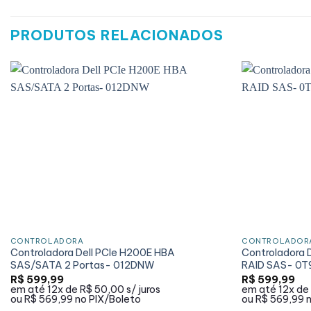
PRODUTOS RELACIONADOS
CONTROLADORA
CONTROLADOR
Controladora Dell PCIe H200E HBA
Controladora D
SAS/SATA 2 Portas- 012DNW
RAID SAS- 0T
R$
599,99
R$
599,99
em até
12x de
R$ 50,00
s/ juros
em até
12x de
ou
R$ 569,99
no PIX/Boleto
ou
R$ 569,99