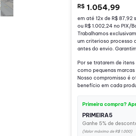
R$
1.054,99
em até
12x de
R$ 87,92
s
ou
R$ 1.002,24
no PIX/B
Trabalhamos exclusivam
um criterioso processo 
antes do envio. Garanti
Por se tratarem de itens
como pequenas marcas o
Nosso compromisso é ofe
benefício em cada prod
Primeira compra? Ap
PRIMEIRA5
Ganhe 5% de desconto
(Valor máximo de R$ 1.000)