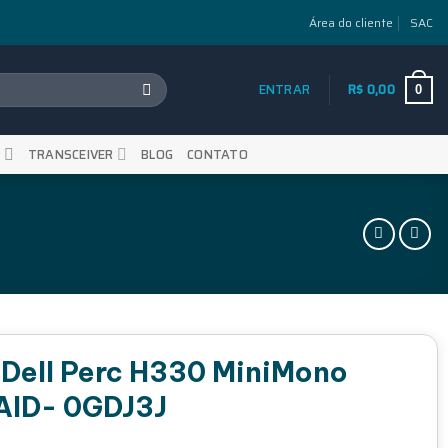
Área do cliente
SAC
ENTRAR
R$
0,00
0
S
TRANSCEIVER
BLOG
CONTATO
 Dell Perc H330 MiniMono
AID- 0GDJ3J