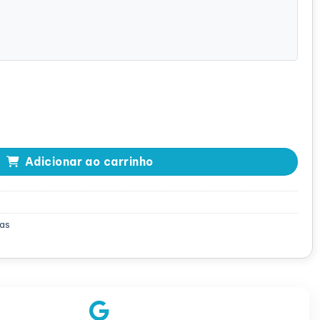
30 MiniMono 12GB/s SAS RAID- 0GDJ3J quantidade
Adicionar ao carrinho
as