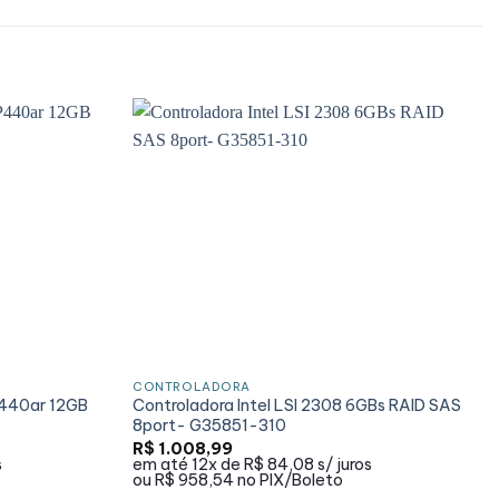
CONTROLADORA
P440ar 12GB
Controladora Intel LSI 2308 6GBs RAID SAS
8port- G35851-310
R$
1.008,99
s
em até
12x de
R$ 84,08
s/ juros
ou
R$ 958,54
no PIX/Boleto