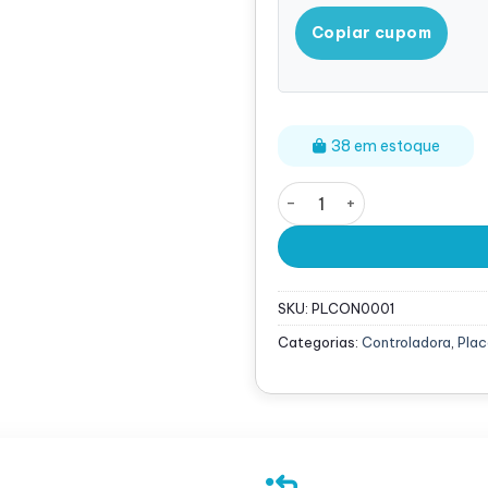
Copiar cupom
38 em estoque
Controladora Dell Perc H3
SKU:
PLCON0001
Categorias:
Controladora
,
Plac