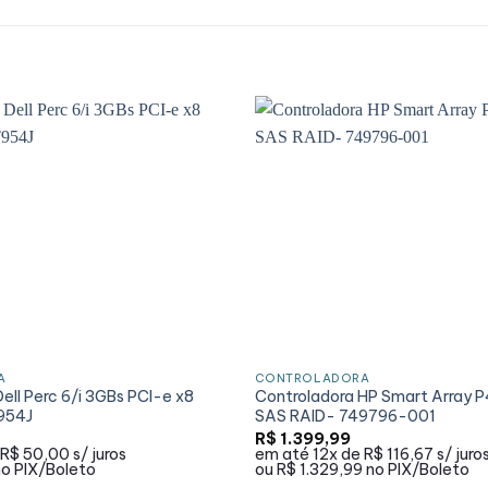
A
CONTROLADORA
ell Perc 6/i 3GBs PCI-e x8
Controladora HP Smart Array 
954J
SAS RAID- 749796-001
R$
1.399,99
R$ 50,00
s/ juros
em até
12x de
R$ 116,67
s/ juro
no PIX/Boleto
ou
R$ 1.329,99
no PIX/Boleto