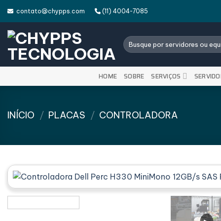
Skip
contato@chypps.com
(11) 4004-7085
to
content
Pesquisar
por:
HOME
SOBRE
SERVIÇOS
SERVIDO
INÍCIO
/
PLACAS
/
CONTROLADORA