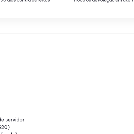
e servidor
520)