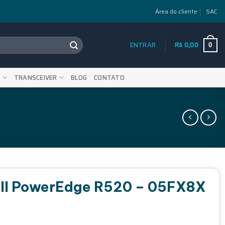
Área do cliente
SAC
ENTRAR
R$
0,00
0
S
TRANSCEIVER
BLOG
CONTATO
ell PowerEdge R520 – 05FX8X