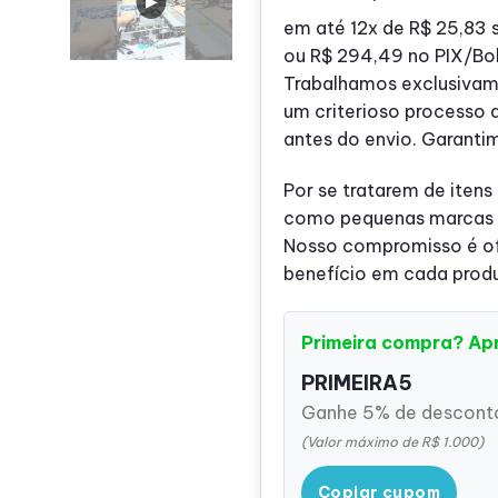
em até
12x de
R$ 25,83
s
ou
R$ 294,49
no PIX/Bo
Trabalhamos exclusivam
um criterioso processo 
antes do envio. Garanti
Por se tratarem de itens
como pequenas marcas o
Nosso compromisso é ofe
benefício em cada prod
Primeira compra? Ap
PRIMEIRA5
Ganhe 5% de desconto
(Valor máximo de R$ 1.000)
Copiar cupom