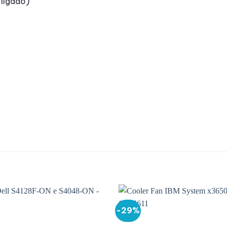
ligado)
-29%