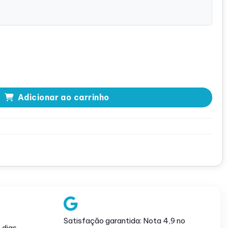
 R520 - 05FX8X quantidade
Adicionar ao carrinho
Satisfação garantida: Nota 4,9 no
 dias