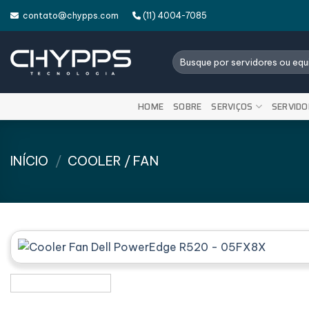
Skip
contato@chypps.com
(11) 4004-7085
to
content
Pesquisar
por:
HOME
SOBRE
SERVIÇOS
SERVIDO
INÍCIO
/
COOLER / FAN