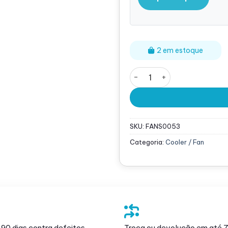
2 em estoque
Cooler Fan Dell PowerEdge
SKU:
FANS0053
Categoria:
Cooler / Fan
 90 dias contra defeitos
Troca ou devolução em até 7