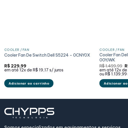
COOLER / FAN
COOLER / FAN
Cooler Fan D
Cooler Fan De Switch Dell S5224 – 0CNY0X
00YJWK
O
R$
229,99
R$
1.499,99
R
p
em até
12x de
R$ 19,17
s/ juros
em até
12x de
or
ou
R$ 1.139,99
er
R
Adicionar ao carrinho
Adicionar ao
Somos especializados em equipamentos e serviços