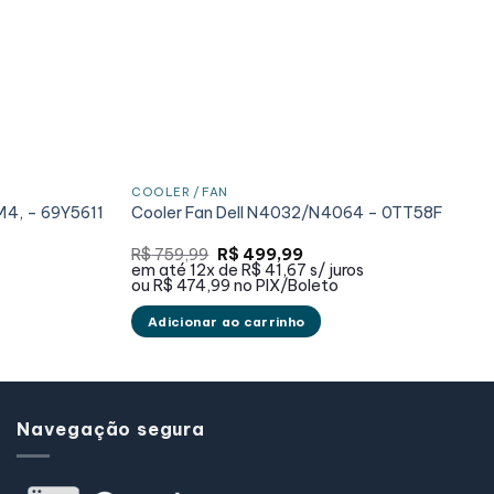
COOLER / FAN
M4, – 69Y5611
Cooler Fan Dell N4032/N4064 – 0TT58F
O
O
R$
759,99
R$
499,99
preço
preço
em até
12x de
R$ 41,67
s/ juros
original
atual
ou
R$ 474,99
no PIX/Boleto
era:
é:
9.
R$ 759,99.
R$ 499,99.
Adicionar ao carrinho
Navegação segura