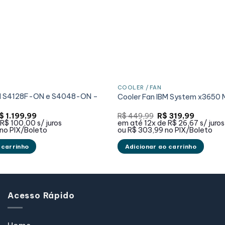
COOLER / FAN
ell S4128F-ON e S4048-ON –
Cooler Fan IBM System x3650 
O
O
O
$
1.199,99
R$
449,99
R$
319,99
reço
preço
preço
preço
R$ 100,00
s/ juros
em até
12x de
R$ 26,67
s/ juros
iginal
atual
original
atual
no PIX/Boleto
ou
R$ 303,99
no PIX/Boleto
a:
é:
era:
é:
$ 1.499,99.
R$ 1.199,99.
R$ 449,99.
R$ 319,9
 carrinho
Adicionar ao carrinho
Acesso Rápido