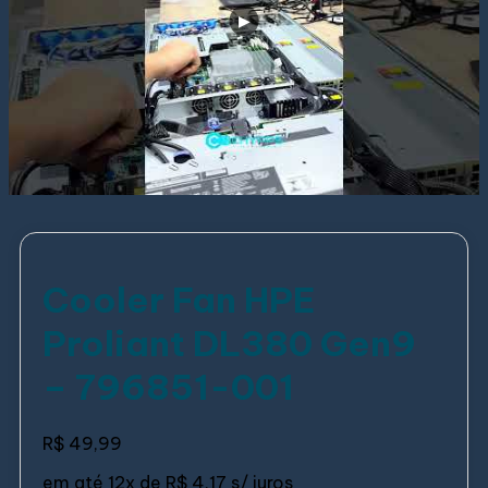
Cooler Fan HPE
Proliant DL380 Gen9
– 796851-001
R$
49,99
em até
12x de
R$ 4,17
s/ juros