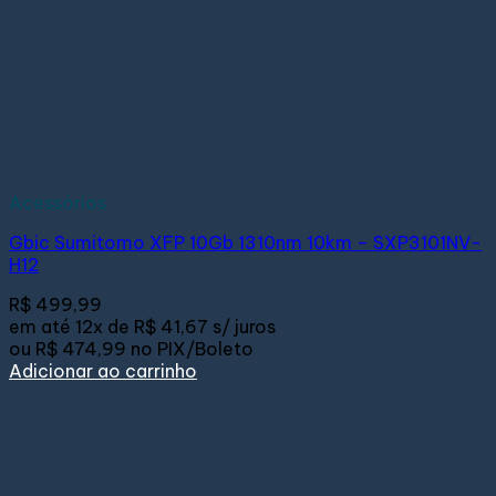
Acessórios
Gbic Sumitomo XFP 10Gb 1310nm 10km – SXP3101NV-
H12
R$
499,99
em até
12x de
R$ 41,67
s/ juros
ou
R$ 474,99
no PIX/Boleto
Adicionar ao carrinho