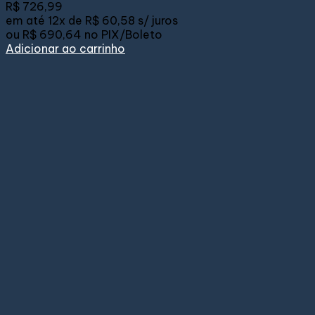
R$
726,99
em até
12x de
R$ 60,58
s/ juros
ou
R$ 690,64
no PIX/Boleto
Adicionar ao carrinho