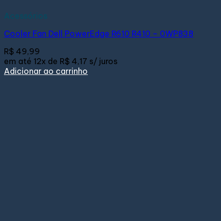
Acessórios
Cooler Fan Dell PowerEdge R610 R410 – 0WP838
R$
49,99
em até
12x de
R$ 4,17
s/ juros
Adicionar ao carrinho