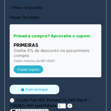
3 Meses de garantia
Chypps Tecnologia
Primeira compra? Aproveite o cupom:
PRIMEIRA5
Ganhe 5% de desconto na sua primeira
compra.
(Valor máximo de R$ 1.000)
Copiar cupom
3 em estoque
Cooler Fan HPE Proliant DL380 Gen9 -
796851-001 quantidade