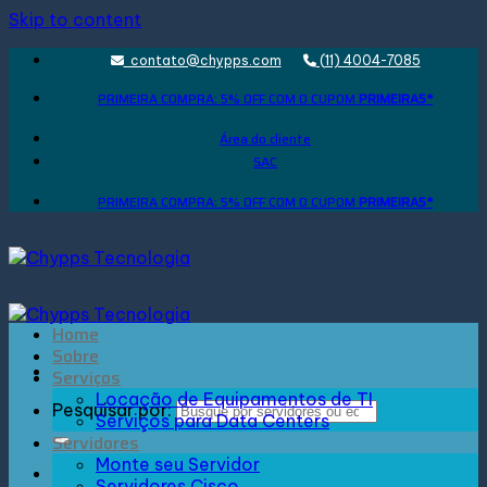
Skip to content
contato@chypps.com
(11) 4004-7085
PRIMEIRA COMPRA: 5% OFF COM O CUPOM
PRIMEIRA5*
Área do cliente
SAC
PRIMEIRA COMPRA: 5% OFF COM O CUPOM
PRIMEIRA5*
Home
Sobre
Serviços
Locação de Equipamentos de TI
Pesquisar por:
Serviços para Data Centers
Servidores
Monte seu Servidor
Entrar
Servidores Cisco