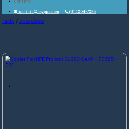
Contato
contato@chypps.com
(11) 4004-7085
Início
/
Acessórios