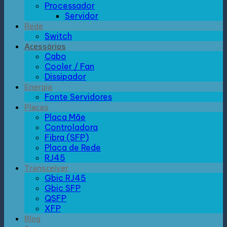
Processador
Servidor
Rede
Switch
Acessórios
Cabo
Cooler / Fan
Dissipador
Energia
Fonte Servidores
Placas
Placa Mãe
Controladora
Fibra (SFP)
Placa de Rede
RJ45
Transceiver
Gbic RJ45
Gbic SFP
QSFP
XFP
Blog