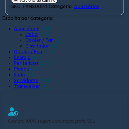
Adicionar ao carrinho
SKU:
FANS0024
Categoria:
Acessórios
Escolha por categoria
Acessórios
(81)
Cabo
(44)
Cooler / Fan
(3)
Dissipador
(26)
Cooler / Fan
(27)
Energia
(62)
Periféricos
(279)
Placas
(213)
Rede
(7)
Servidores
(79)
Transceiver
(71)
Compra 100% segura com criptografia SSL