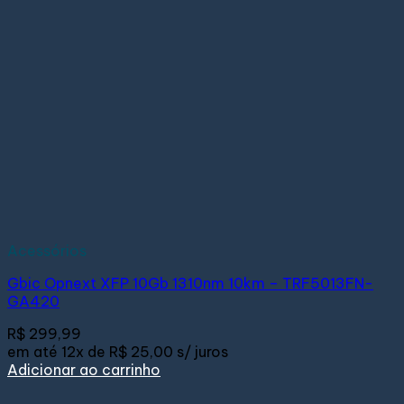
Acessórios
Gbic Opnext XFP 10Gb 1310nm 10km – TRF5013FN-
GA420
R$
299,99
em até
12x de
R$ 25,00
s/ juros
Adicionar ao carrinho