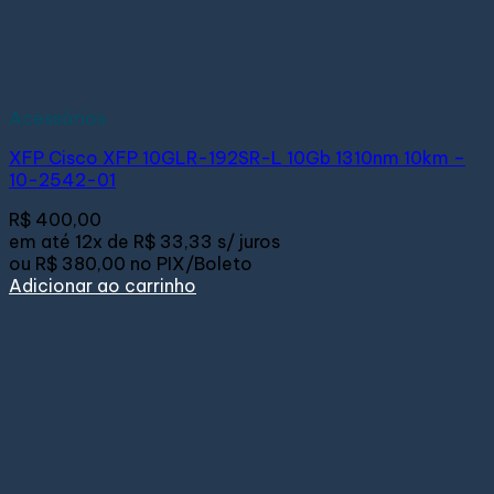
Acessórios
XFP Cisco XFP 10GLR-192SR-L 10Gb 1310nm 10km –
10-2542-01
R$
400,00
em até
12x de
R$ 33,33
s/ juros
ou
R$ 380,00
no PIX/Boleto
Adicionar ao carrinho