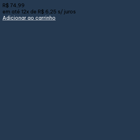
R$
74,99
em até
12x de
R$ 6,25
s/ juros
Adicionar ao carrinho