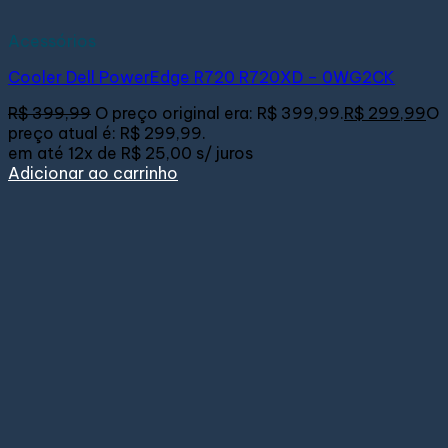
Acessórios
Cooler Dell PowerEdge R720 R720XD – 0WG2CK
R$
399,99
O preço original era: R$ 399,99.
R$
299,99
O
preço atual é: R$ 299,99.
em até
12x de
R$ 25,00
s/ juros
Adicionar ao carrinho