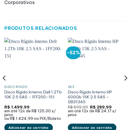
Corporativos
PRODUTOS RELACIONADOS
-52%
DISCO RÍGIDO
SAS
Disco Rígido Interno Dell 1.2Tb
Disco Rígido Interno HP
10K 2.5 SAS – 1FF200-151
600Gb 15K 2.5 SAS –
0B31345
O
O
R$
1.499,99
R$
599,99
R$
289,99
preço
preço
em até
12x de
R$ 125,00
s/
em até
12x de
R$ 24,17
s/
original
atual
juros
juros
era:
é:
ou
R$ 1.424,99
no PIX/Boleto
R$ 599,99.
R$ 289,9
Adicionar ao carrinho
Adicionar ao carrinho