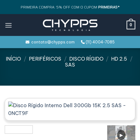
Skip
PRIMEIRA COMPRA: 5% OFF COM O CUPOM
PRIMEIRA5*
to
content
0
contato@chypps.com
(11) 4004-7085
INÍCIO
/
PERIFÉRICOS
/
DISCO RÍGIDO
/
HD 2.5
/
SAS