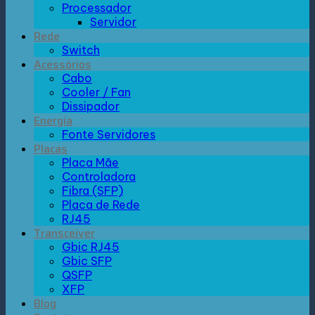
Processador
Servidor
Rede
Switch
Acessórios
Cabo
Cooler / Fan
Dissipador
Energia
Fonte Servidores
Placas
Placa Mãe
Controladora
Fibra (SFP)
Placa de Rede
RJ45
Transceiver
Gbic RJ45
Gbic SFP
QSFP
XFP
Blog