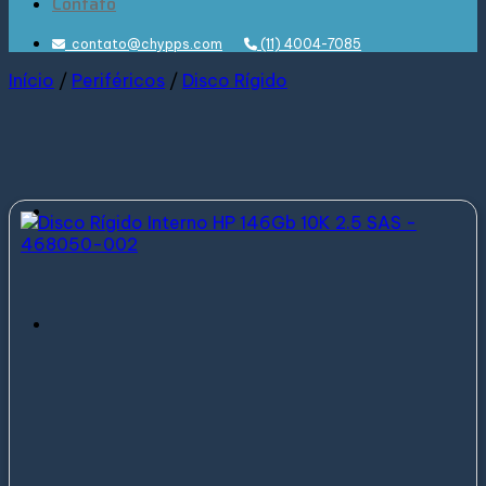
Contato
contato@chypps.com
(11) 4004-7085
Início
/
Periféricos
/
Disco Rígido