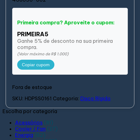
Primeira compra? Aproveite o cupom:
PRIMEIRA5
Ganhe 5% de desconto na sua primeira
compra.
(Valor máximo de R$ 1.000)
Copiar cupom
Fora de estoque
SKU:
HDPSS0161
Categoria:
Disco Rígido
Escolha por categoria
Acessórios
(81)
Cooler / Fan
(27)
Energia
(62)