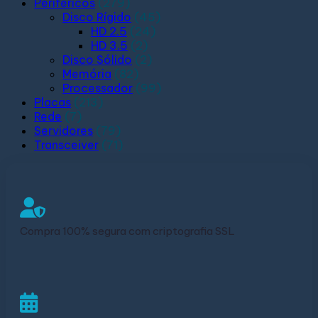
Periféricos
(279)
Disco Rígido
(45)
HD 2.5
(24)
HD 3.5
(2)
Disco Sólido
(2)
Memória
(82)
Processador
(99)
Placas
(213)
Rede
(7)
Servidores
(79)
Transceiver
(71)
Compra 100% segura com criptografia SSL