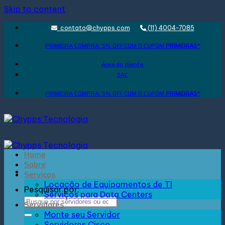
Skip to content
contato@chypps.com
(11) 4004-7085
PRIMEIRA COMPRA: 5% OFF COM O CUPOM
PRIMEIRA5*
Área do cliente
SAC
PRIMEIRA COMPRA: 5% OFF COM O CUPOM
PRIMEIRA5*
Home
Sobre
Serviços
Locação de Equipamentos de TI
Pesquisar por:
Serviços para Data Centers
Servidores
Monte seu Servidor
Servidores Cisco