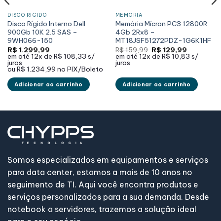
DISCO RÍGIDO
MEMÓRIA
Disco Rígido Interno Dell
Memória Mícron PC3 12800R
900Gb 10K 2.5 SAS –
4Gb 2Rx8 –
9WH066-150
MT18JSF51272PDZ-1G6K1HF
O
O
R$
1.299,99
R$
159,99
R$
129,99
preço
preço
em até
12x de
R$ 108,33
s/
em até
12x de
R$ 10,83
s/
original
atual
juros
juros
era:
é:
ou
R$ 1.234,99
no PIX/Boleto
9.
R$ 159,99.
R$ 129,99.
Adicionar ao carrinho
Adicionar ao carrinho
Somos especializados em equipamentos e serviços
para data center, estamos a mais de 10 anos no
seguimento de TI. Aqui você encontra produtos e
serviços personalizados para a sua demanda. Desde
notebook a servidores, trazemos a solução ideal