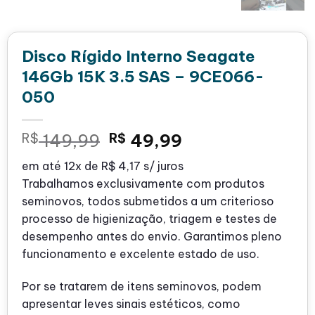
Disco Rígido Interno Seagate
146Gb 15K 3.5 SAS – 9CE066-
050
O
O
R$
149,99
R$
49,99
preço
preço
em até
12x de
R$ 4,17
s/ juros
original
atual
Trabalhamos exclusivamente com produtos
era:
é:
seminovos, todos submetidos a um criterioso
R$ 149,99.
R$ 49,99.
processo de higienização, triagem e testes de
desempenho antes do envio. Garantimos pleno
funcionamento e excelente estado de uso.
Por se tratarem de itens seminovos, podem
apresentar leves sinais estéticos, como