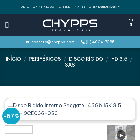
Skip
PRIMEIRA COMPRA: 5% OFF COM O CUPOM
PRIMEIRA5*
to
content
0
contato@chypps.com
(11) 4004-7085
INÍCIO
/
PERIFÉRICOS
/
DISCO RÍGIDO
/
HD 3.5
/
SAS
-67%