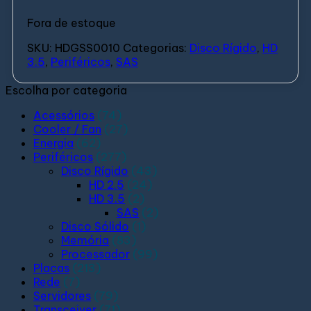
Fora de estoque
SKU:
HDGSS0010
Categorias:
Disco Rígido
,
HD
3.5
,
Periféricos
,
SAS
Escolha por categoria
Acessórios
(74)
Cooler / Fan
(27)
Energia
(62)
Periféricos
(277)
Disco Rígido
(43)
HD 2.5
(24)
HD 3.5
(2)
SAS
(2)
Disco Sólido
(1)
Memória
(83)
Processador
(99)
Placas
(213)
Rede
(7)
Servidores
(79)
Transceiver
(71)