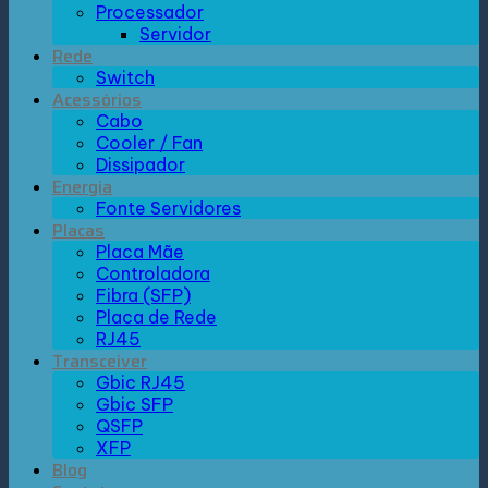
Processador
Servidor
Rede
Switch
Acessórios
Cabo
Cooler / Fan
Dissipador
Energia
Fonte Servidores
Placas
Placa Mãe
Controladora
Fibra (SFP)
Placa de Rede
RJ45
Transceiver
Gbic RJ45
Gbic SFP
QSFP
XFP
Blog