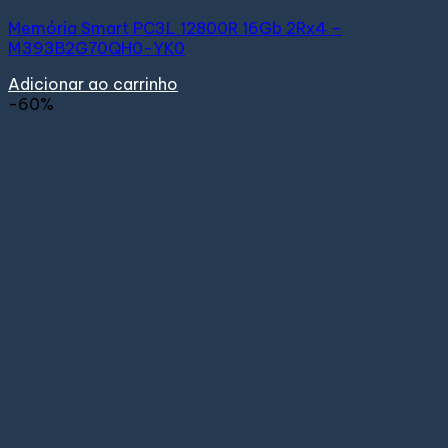
Memória Smart PC3L 12800R 16Gb 2Rx4 –
M393B2G70QH0-YK0
Adicionar ao carrinho
-60%