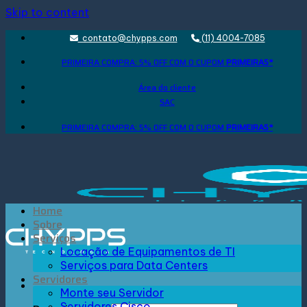
Skip to content
contato@chypps.com
(11) 4004-7085
PRIMEIRA COMPRA: 5% OFF COM O CUPOM
PRIMEIRA5*
Área do cliente
SAC
PRIMEIRA COMPRA: 5% OFF COM O CUPOM
PRIMEIRA5*
Home
Sobre
Serviços
Locação de Equipamentos de TI
Serviços para Data Centers
Servidores
Monte seu Servidor
Servidores Cisco