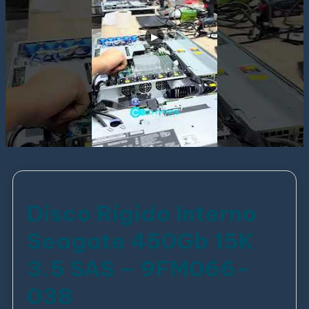
Disco Rígido Interno
Seagate 450Gb 15K
3.5 SAS – 9FM066-
038