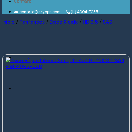
Contato
contato@chypps.com
(11) 4004-7085
Início
/
Periféricos
/
Disco Rígido
/
HD 3.5
/
SAS