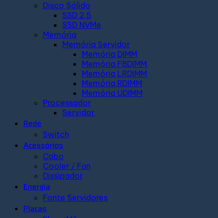
Disco Sólido
SSD 2.5
SSD NVMe
Memória
Memória Servidor
Memória DIMM
Memória FBDIMM
Memória LRDIMM
Memória RDIMM
Memória UDIMM
Processador
Servidor
Rede
Switch
Acessórios
Cabo
Cooler / Fan
Dissipador
Energia
Fonte Servidores
Placas