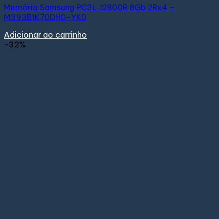
Memória Samsung PC3L 12800R 8Gb 2Rx4 –
M393B1K70DH0-YK0
Adicionar ao carrinho
-32%