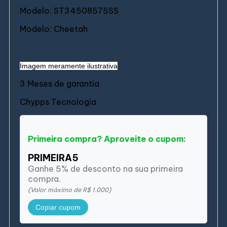
Modelo: ST34508575SS
Modelo: Cheetah
Imagem meramente ilustrativa
3 Meses de garantia
Chypps Tecnologia
Primeira compra? Aproveite o cupom:
PRIMEIRA5
Ganhe 5% de desconto na sua primeira
compra.
(Valor máximo de R$ 1.000)
Copiar cupom