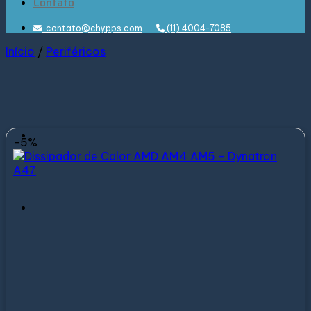
Contato
contato@chypps.com
(11) 4004-7085
Início
/
Periféricos
-5%