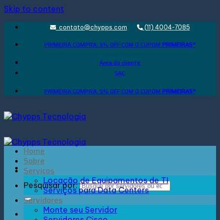
Skip to content
contato@chypps.com
(11) 4004-7085
PRIMEIRA COMPRA: 5% OFF COM O CUPOM
PRIMEIRA5*
Área do cliente
SAC
PRIMEIRA COMPRA: 5% OFF COM O CUPOM
PRIMEIRA5*
Home
Sobre
Serviços
Locação de Equipamentos de TI
Pesquisar por:
Serviços para Data Centers
Servidores
Monte seu Servidor
Entrar
Servidores Cisco