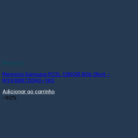
Memória
Memória Samsung PC3L 12800R 8Gb 2Rx4 –
M393B1K70DH0-YK0
Adicionar ao carrinho
-60%