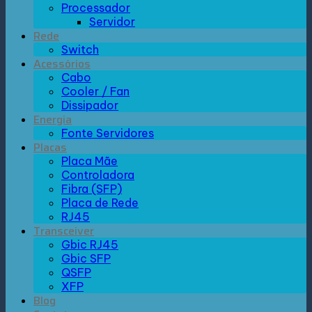
Processador
Servidor
Rede
Switch
Acessórios
Cabo
Cooler / Fan
Dissipador
Energia
Fonte Servidores
Placas
Placa Mãe
Controladora
Fibra (SFP)
Placa de Rede
RJ45
Transceiver
Gbic RJ45
Gbic SFP
QSFP
XFP
Blog