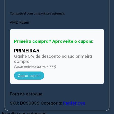
Compatível com os seguintes sistemas:
AMD
Ryzen
Primeira compra? Aproveite o cupom:
PRIMEIRA5
Ganhe 5% de desconto na sua primeira
compra.
(Valor máximo de R$ 1.000)
Copiar cupom
Fora de estoque
SKU:
DCS0039
Categoria:
Periféricos
Escolha por categoria