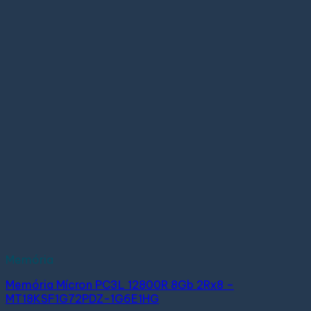
Memória
Memória Mícron PC3L 12800R 8Gb 2Rx8 –
MT18KSF1G72PDZ-1G6E1HG