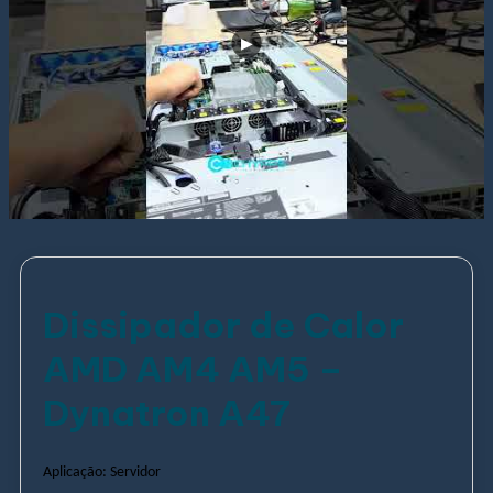
Dissipador de Calor
AMD AM4 AM5 –
Dynatron A47
Aplicação: Servidor