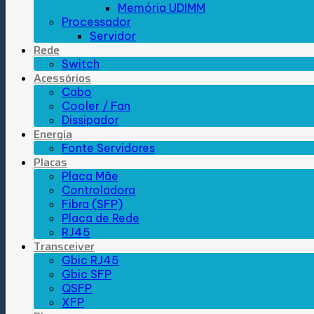
Memória UDIMM
Processador
Servidor
Rede
Switch
Acessórios
Cabo
Cooler / Fan
Dissipador
Energia
Fonte Servidores
Placas
Placa Mãe
Controladora
Fibra (SFP)
Placa de Rede
RJ45
Transceiver
Gbic RJ45
Gbic SFP
QSFP
XFP