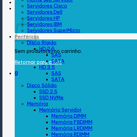
Servidores Cisco
R$
0,00
0
Servidores Dell
Carrinho
Servidores HP
Servidores IBM
Servidores SuperMicro
Periféricos
Disco Rígido
HD 2.5
Sem produto(s) no carrinho.
SAS
SATA
Retornar para a loja
HD 3.5
0
SAS
SATA
Disco Sólido
SSD 2.5
SSD NVMe
Memória
Memória Servidor
Memória DIMM
Memória FBDIMM
Memória LRDIMM
Memória RDIMM