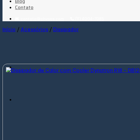
Blog
Contato
contato@chypps.com
(11) 4004-7085
Início
/
Acessórios
/
Dissipador