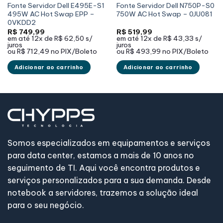
Fonte Servidor Dell E495E-S1
Fonte Servidor Dell N750P-S0
495W AC Hot Swap EPP –
750W AC Hot Swap – 0JU081
0VKDD2
R$
749,99
R$
519,99
em até
12x de
R$ 62,50
s/
em até
12x de
R$ 43,33
s/
juros
juros
ou
R$ 712,49
no PIX/Boleto
ou
R$ 493,99
no PIX/Boleto
Adicionar ao carrinho
Adicionar ao carrinho
Somos especializados em equipamentos e serviços
para data center, estamos a mais de 10 anos no
seguimento de TI. Aqui você encontra produtos e
serviços personalizados para a sua demanda. Desde
notebook a servidores, trazemos a solução ideal
para o seu negócio.