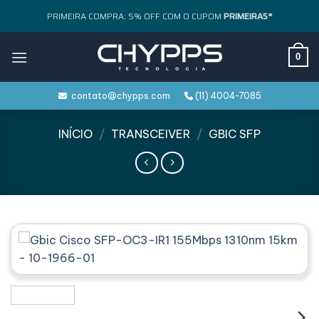
Skip
PRIMEIRA COMPRA: 5% OFF COM O CUPOM
PRIMEIRA5*
to
content
0
contato@chypps.com
(11) 4004-7085
INÍCIO
/
TRANSCEIVER
/
GBIC SFP