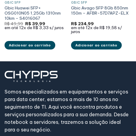
GBIC SFP
GBIC SFP
Gbic Huawei SFP+
Gbic Avago SFP 8Gb 850nm
OSG010N05 1,25Gb 1310nm
150m – AFBR-57D7APZ-ELX
10km – S4016067
O
O
R$
49,99
R$
39,99
R$
234,99
preço
preço
em até
12x de
R$ 3,33
s/ juros
em até
12x de
R$ 19,58
s/
original
atual
juros
era:
é:
R$ 49,99.
R$ 39,99.
Adicionar ao carrinho
Adicionar ao carrinho
Somos especializados em equipamentos e serviços
para data center, estamos a mais de 10 anos no
seguimento de TI. Aqui você encontra produtos e
serviços personalizados para a sua demanda. Desde
notebook a servidores, trazemos a solução ideal
para o seu negócio.