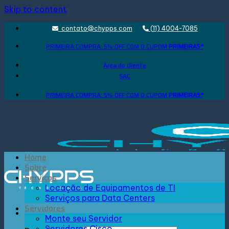
Skip to content
contato@chypps.com
(11) 4004-7085
PRIMEIRA COMPRA: 5% OFF COM O CUPOM
PRIMEIRA5*
Área do cliente
SAC
PRIMEIRA COMPRA: 5% OFF COM O CUPOM
PRIMEIRA5*
Home
Sobre
Serviços
Locação de Equipamentos de TI
Serviços para Data Centers
Servidores
Monte seu Servidor
Servidores Cisco