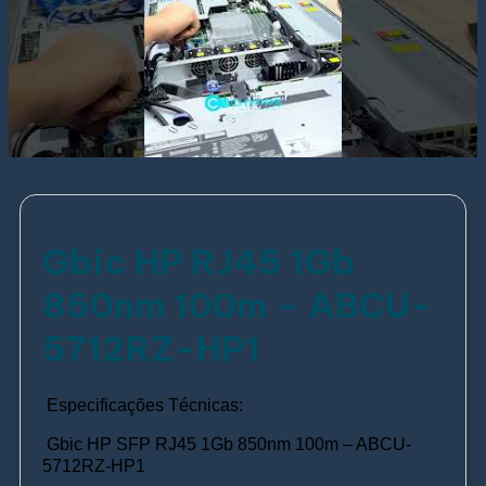
Gbic HP RJ45 1Gb
850nm 100m – ABCU-
5712RZ-HP1
Especificações Técnicas:
Gbic HP SFP RJ45 1Gb 850nm 100m – ABCU-
5712RZ-HP1