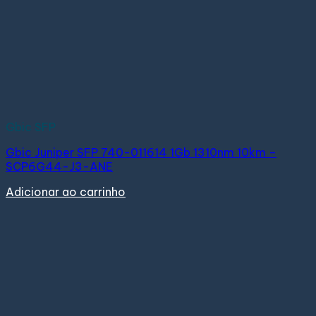
Gbic SFP
Gbic Juniper SFP 740-011614 1Gb 1310nm 10km –
SCP6G44-J3-ANE
Adicionar ao carrinho