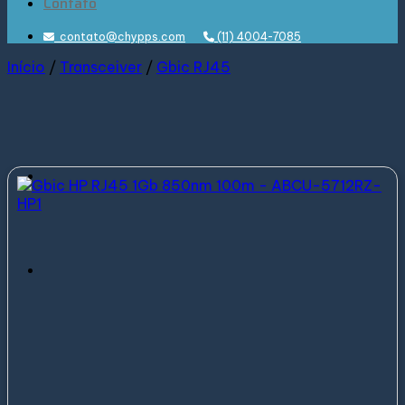
Contato
contato@chypps.com
(11) 4004-7085
Início
/
Transceiver
/
Gbic RJ45