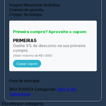
Imagem Meramente Ilustrativa.
3 meses de garantia.
Chypps Tecnologia.
Primeira compra? Aproveite o cupom:
PRIMEIRA5
Ganhe 5% de desconto na sua primeira
compra.
(Valor máximo de R$ 1.000)
Copiar cupom
Fora de estoque
SKU:
RJ0003
Categorias:
Gbic RJ45
,
Transceiver
Escolha por categoria