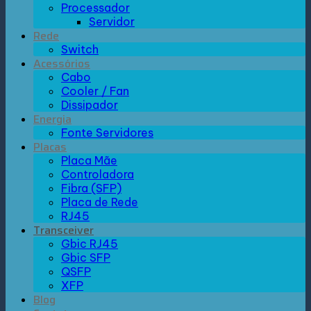
Processador
Servidor
Rede
Switch
Acessórios
Cabo
Cooler / Fan
Dissipador
Energia
Fonte Servidores
Placas
Placa Mãe
Controladora
Fibra (SFP)
Placa de Rede
RJ45
Transceiver
Gbic RJ45
Gbic SFP
QSFP
XFP
Blog