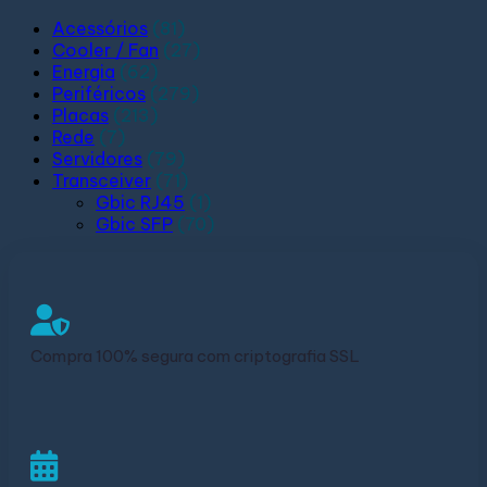
Acessórios
(81)
Cooler / Fan
(27)
Energia
(62)
Periféricos
(279)
Placas
(213)
Rede
(7)
Servidores
(79)
Transceiver
(71)
Gbic RJ45
(1)
Gbic SFP
(70)
Compra 100% segura com criptografia SSL