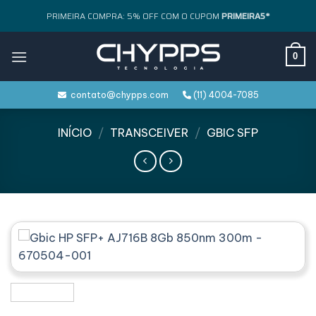
Skip
PRIMEIRA COMPRA: 5% OFF COM O CUPOM
PRIMEIRA5*
to
content
0
contato@chypps.com
(11) 4004-7085
INÍCIO
/
TRANSCEIVER
/
GBIC SFP