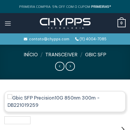
Skip
PRIMEIRA COMPRA: 5% OFF COM O CUPOM
PRIMEIRA5*
to
content
0
contato@chypps.com
(11) 4004-7085
INÍCIO
/
TRANSCEIVER
/
GBIC SFP