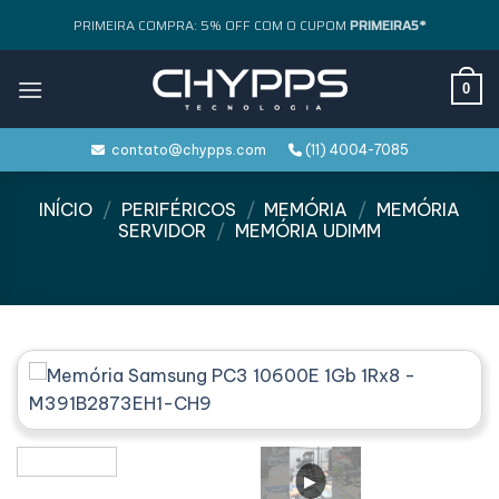
Skip
PRIMEIRA COMPRA: 5% OFF COM O CUPOM
PRIMEIRA5*
to
content
0
contato@chypps.com
(11) 4004-7085
INÍCIO
/
PERIFÉRICOS
/
MEMÓRIA
/
MEMÓRIA
SERVIDOR
/
MEMÓRIA UDIMM