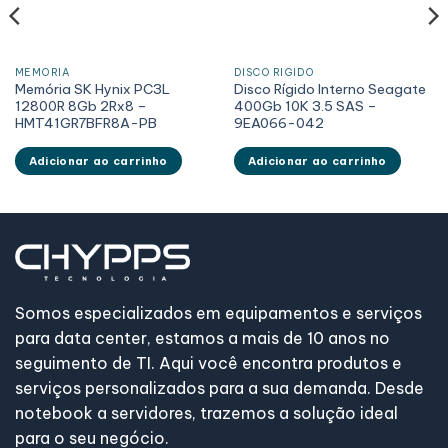
MEMÓRIA
DISCO RÍGIDO
Memória SK Hynix PC3L
Disco Rígido Interno Seagate
12800R 8Gb 2Rx8 –
400Gb 10K 3.5 SAS –
HMT41GR7BFR8A-PB
9EA066-042
Adicionar ao carrinho
Adicionar ao carrinho
Somos especializados em equipamentos e serviços
para data center, estamos a mais de 10 anos no
seguimento de TI. Aqui você encontra produtos e
serviços personalizados para a sua demanda. Desde
notebook a servidores, trazemos a solução ideal
para o seu negócio.