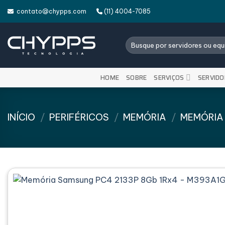
Skip
contato@chypps.com
(11) 4004-7085
to
content
Pesquisar
por:
HOME
SOBRE
SERVIÇOS
SERVIDO
INÍCIO
/
PERIFÉRICOS
/
MEMÓRIA
/
MEMÓRIA