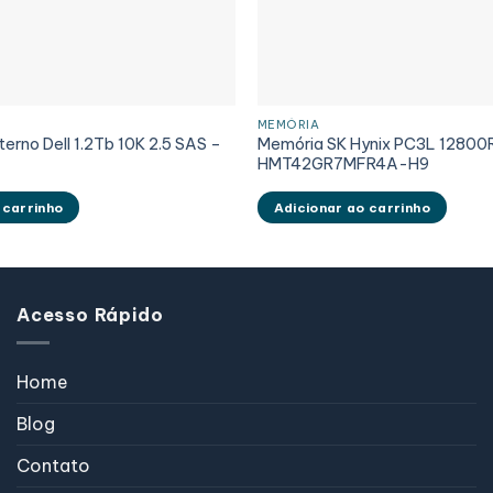
MEMÓRIA
nterno Dell 1.2Tb 10K 2.5 SAS –
Memória SK Hynix PC3L 12800
HMT42GR7MFR4A-H9
 carrinho
Adicionar ao carrinho
Acesso Rápido
Home
Blog
Contato