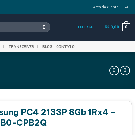
Área do cliente
SAC
ENTRAR
R$
0,00
0
S
TRANSCEIVER
BLOG
CONTATO
ung PC4 2133P 8Gb 1Rx4 –
DB0-CPB2Q