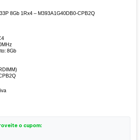
133P 8Gb 1Rx4 – M393A1G40DB0-CPB2Q
C4
00MHz
to: 8Gb
(RDIMM)
-CPB2Q
iva
roveite o cupom: