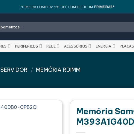
PRIMEIRA COMPRA: 5% OFF COM O CUPOM
PRIMEIRA5*
RES
PERIFÉRICOS
REDE
ACESSÓRIOS
ENERGIA
PLACA
 SERVIDOR
/
MEMÓRIA RDIMM
Memória Sams
M393A1G40