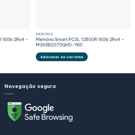
MEMÓRIA
R 16Gb 2Rx4 –
Memória Smart PC3L 12800R 16Gb 2Rx4 –
M393B2G70QH0-YK0
Adicionar ao carrinho
Navegação segura