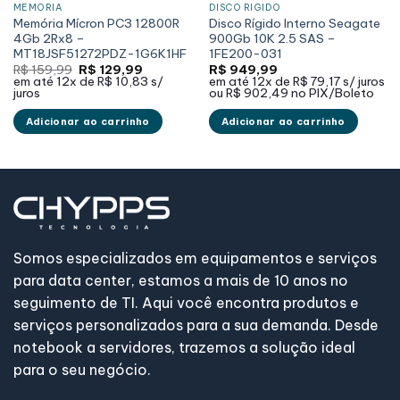
MEMÓRIA
DISCO RÍGIDO
Memória Mícron PC3 12800R
Disco Rígido Interno Seagate
4Gb 2Rx8 –
900Gb 10K 2.5 SAS –
MT18JSF51272PDZ-1G6K1HF
1FE200-031
O
O
R$
159,99
R$
129,99
R$
949,99
preço
preço
em até
12x de
R$ 10,83
s/
em até
12x de
R$ 79,17
s/ juros
original
atual
juros
ou
R$ 902,49
no PIX/Boleto
era:
é:
R$ 159,99.
R$ 129,99.
Adicionar ao carrinho
Adicionar ao carrinho
Somos especializados em equipamentos e serviços
para data center, estamos a mais de 10 anos no
seguimento de TI. Aqui você encontra produtos e
serviços personalizados para a sua demanda. Desde
notebook a servidores, trazemos a solução ideal
para o seu negócio.