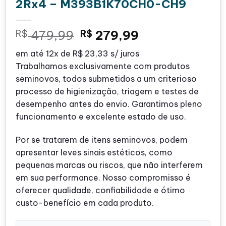
2Rx4 – M393B1K70CH0-CH9
O
O
R$
479,99
R$
279,99
preço
preço
em até
12x de
R$ 23,33
s/ juros
original
atual
Trabalhamos exclusivamente com produtos
era:
é:
seminovos, todos submetidos a um criterioso
R$ 479,99.
R$ 279,99.
processo de higienização, triagem e testes de
desempenho antes do envio. Garantimos pleno
funcionamento e excelente estado de uso.
Por se tratarem de itens seminovos, podem
apresentar leves sinais estéticos, como
pequenas marcas ou riscos, que não interferem
em sua performance. Nosso compromisso é
oferecer qualidade, confiabilidade e ótimo
custo-benefício em cada produto.