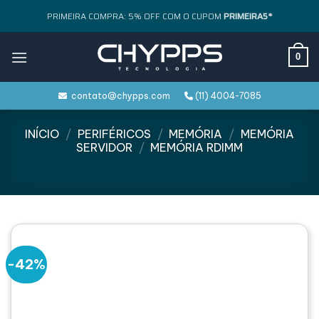
Skip
PRIMEIRA COMPRA: 5% OFF COM O CUPOM
PRIMEIRA5*
to
content
0
contato@chypps.com
(11) 4004-7085
INÍCIO
/
PERIFÉRICOS
/
MEMÓRIA
/
MEMÓRIA
SERVIDOR
/
MEMÓRIA RDIMM
-42%