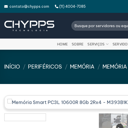
Skip
contato@chypps.com
(11) 4004-7085
to
content
Pesquisar
por:
HOME
SOBRE
SERVIÇOS
SERVIDO
INÍCIO
/
PERIFÉRICOS
/
MEMÓRIA
/
MEMÓRIA