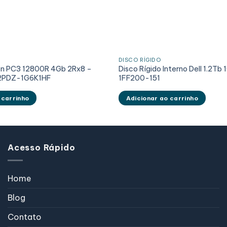
DISCO RÍGIDO
on PC3 12800R 4Gb 2Rx8 –
Disco Rígido Interno Dell 1.2Tb 
2PDZ-1G6K1HF
1FF200-151
 carrinho
Adicionar ao carrinho
Acesso Rápido
Home
Blog
Contato