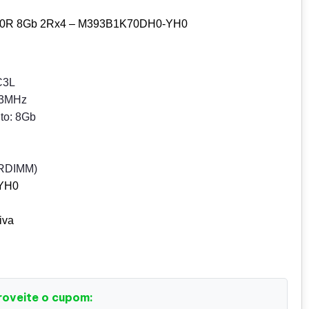
600R 8Gb 2Rx4 – M393B1K70DH0-YH0
C3L
33MHz
to: 8Gb
(RDIMM)
YH0
iva
roveite o cupom: