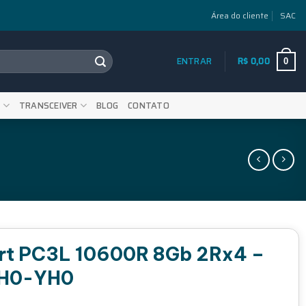
Área do cliente
SAC
ENTRAR
R$
0,00
0
S
TRANSCEIVER
BLOG
CONTATO
rt PC3L 10600R 8Gb 2Rx4 –
H0-YH0