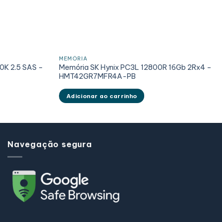
MEMÓRIA
10K 2.5 SAS –
Memória SK Hynix PC3L 12800R 16Gb 2Rx4 –
HMT42GR7MFR4A-PB
Adicionar ao carrinho
Navegação segura