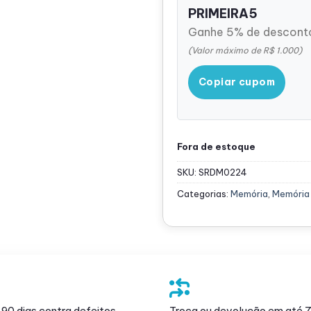
PRIMEIRA5
Ganhe 5% de desconto
(Valor máximo de R$ 1.000)
Copiar cupom
Fora de estoque
SKU:
SRDM0224
Categorias:
Memória
,
Memória
 90 dias contra defeitos
Troca ou devolução em até 7