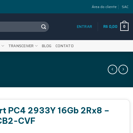
Área do cliente
SAC
ENTRAR
R$
0,00
0
S
TRANSCEIVER
BLOG
CONTATO
t PC4 2933Y 16Gb 2Rx8 –
CB2-CVF