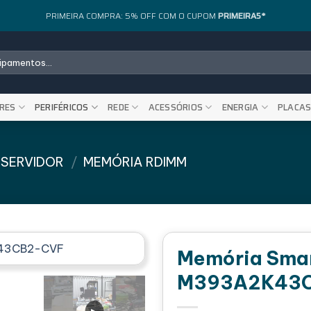
PRIMEIRA COMPRA: 5% OFF COM O CUPOM
PRIMEIRA5*
RES
PERIFÉRICOS
REDE
ACESSÓRIOS
ENERGIA
PLACA
 SERVIDOR
/
MEMÓRIA RDIMM
Memória Smar
M393A2K43