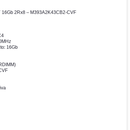
Y 16Gb 2Rx8 – M393A2K43CB2-CVF
C4
00MHz
to: 16Gb
(RDIMM)
-CVF
iva