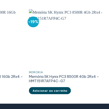
-19%
MEMÓRIA
R 16Gb 2Rx4 –
Memória SK Hynix PC3 8500R 4Gb 2Rx4 –
HMT151R7AFP4C-G7
Adicionar ao carrinho