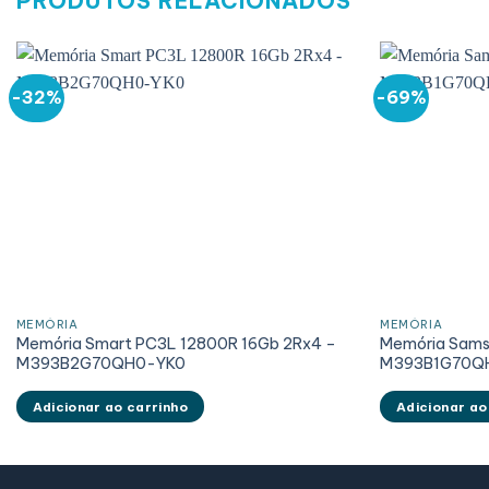
PRODUTOS RELACIONADOS
-32%
-69%
MEMÓRIA
MEMÓRIA
Memória Smart PC3L 12800R 16Gb 2Rx4 –
Memória Sams
M393B2G70QH0-YK0
M393B1G70Q
Adicionar ao carrinho
Adicionar ao