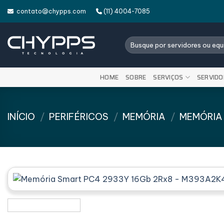
Skip
contato@chypps.com
(11) 4004-7085
to
content
Pesquisar
por:
HOME
SOBRE
SERVIÇOS
SERVIDO
INÍCIO
/
PERIFÉRICOS
/
MEMÓRIA
/
MEMÓRIA