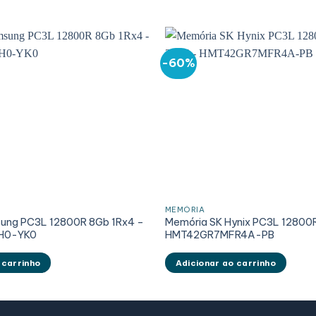
-60%
MEMÓRIA
ung PC3L 12800R 8Gb 1Rx4 –
Memória SK Hynix PC3L 12800
H0-YK0
HMT42GR7MFR4A-PB
 carrinho
Adicionar ao carrinho