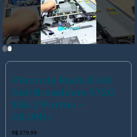
Placa de Rede RJ45
Dell Broadcom 5720
1Gb 2 Portas –
0KJMHJ
R$
379,99