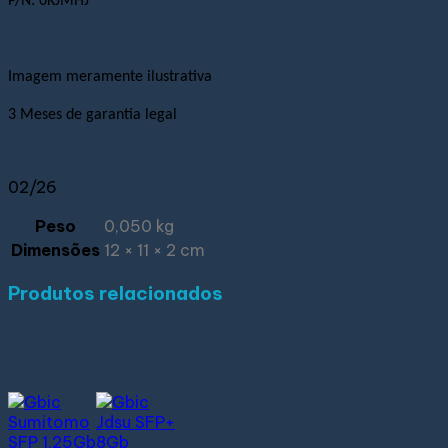
P/N:
0KJMHJ
Imagem meramente ilustrativa
3 Meses de garantia legal
02/26
Peso
0,050 kg
Dimensões
12 × 11 × 2 cm
Produtos relacionados