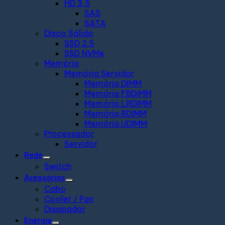
HD 3.5
SAS
SATA
Disco Sólido
SSD 2.5
SSD NVMe
Memória
Memória Servidor
Memória DIMM
Memória FBDIMM
Memória LRDIMM
Memória RDIMM
Memória UDIMM
Processador
Servidor
Rede
Switch
Acessórios
Cabo
Cooler / Fan
Dissipador
Energia