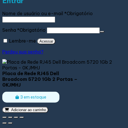
Entrar
Nome de usuário ou e-mail
*
Obrigatório
Senha
*
Obrigatório
Lembre-me
Acessar
Perdeu sua senha?
Placa de Rede RJ45 Dell
Broadcom 5720 1Gb 2 Portas –
0KJMHJ
3 em estoque
Adicionar ao carrinho