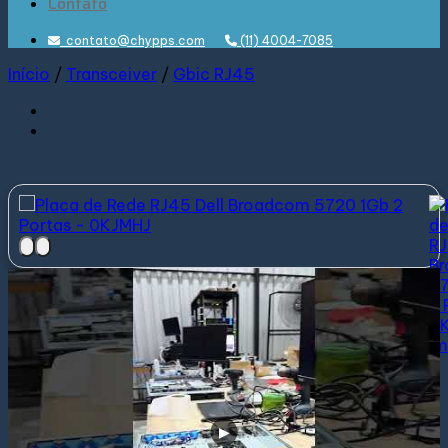
Contato
contato@chypps.com
(11) 4004-7085
Início
/
Transceiver
/
Gbic RJ45