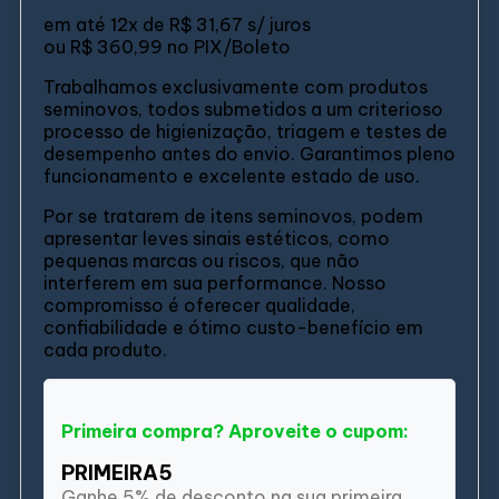
em até
12x de
R$ 31,67
s/ juros
ou
R$ 360,99
no PIX/Boleto
Trabalhamos exclusivamente com produtos
seminovos, todos submetidos a um criterioso
processo de higienização, triagem e testes de
desempenho antes do envio. Garantimos pleno
funcionamento e excelente estado de uso.
Por se tratarem de itens seminovos, podem
apresentar leves sinais estéticos, como
pequenas marcas ou riscos, que não
interferem em sua performance. Nosso
compromisso é oferecer qualidade,
confiabilidade e ótimo custo-benefício em
cada produto.
Primeira compra? Aproveite o cupom:
PRIMEIRA5
Ganhe 5% de desconto na sua primeira