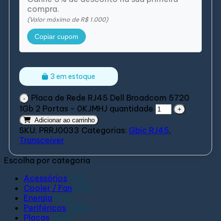
compra.
(Valor máximo de R$ 1.000)
Copiar cupom
3 em estoque
Placa de Rede RJ45 Dell Broadcom 5720
1Gb 2 Portas - 0KJMHJ quantidade
Adicionar ao carrinho
SKU:
PRRJ0033
Categorias:
Gbic RJ45
,
Transceiver
Escolha por categoria
Acessórios
(71)
Cooler / Fan
(27)
Energia
(62)
Periféricos
(272)
Placas
(213)