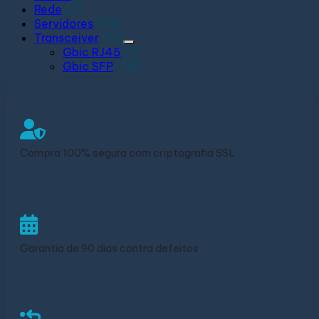
Rede
(7)
Servidores
(79)
Transceiver
(71)
Gbic RJ45
(1)
Gbic SFP
(70)
Compra 100% segura com criptografia SSL
Garantia de 90 dias contra defeitos