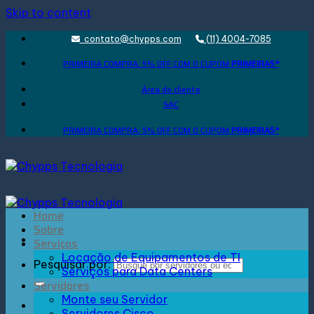
Skip to content
contato@chypps.com
(11) 4004-7085
PRIMEIRA COMPRA: 5% OFF COM O CUPOM
PRIMEIRA5*
Área do cliente
SAC
PRIMEIRA COMPRA: 5% OFF COM O CUPOM
PRIMEIRA5*
Home
Sobre
Serviços
Locação de Equipamentos de TI
Pesquisar por:
Serviços para Data Centers
Servidores
Monte seu Servidor
Entrar
Servidores Cisco