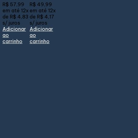
R$
57,99
R$
49,99
em até
12x
em até
12x
de
R$ 4,83
de
R$ 4,17
s/ juros
s/ juros
Adicionar
Adicionar
ao
ao
carrinho
carrinho