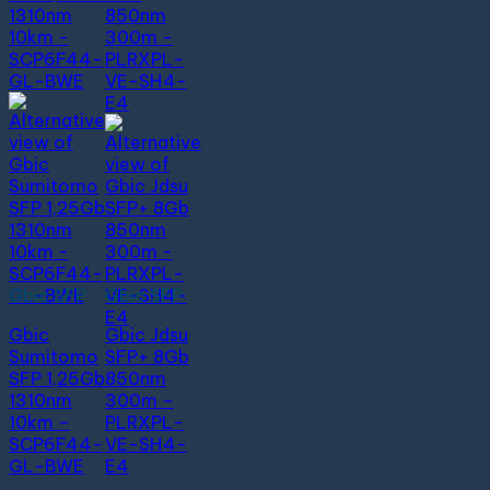
Gbic SFP
Gbic SFP
Gbic
Gbic Jdsu
Sumitomo
SFP+ 8Gb
SFP 1,25Gb
850nm
1310nm
300m –
10km –
PLRXPL-
SCP6F44-
VE-SH4-
GL-BWE
E4