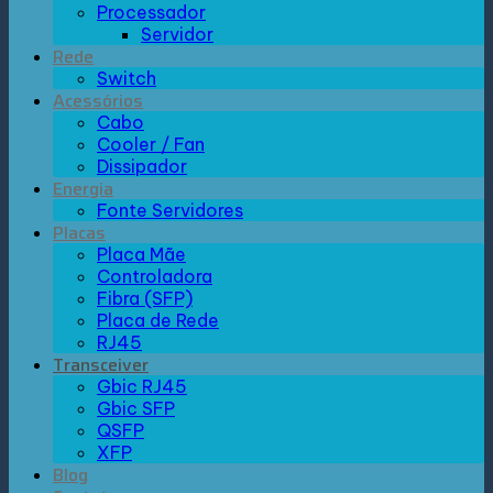
Processador
Servidor
Rede
Switch
Acessórios
Cabo
Cooler / Fan
Dissipador
Energia
Fonte Servidores
Placas
Placa Mãe
Controladora
Fibra (SFP)
Placa de Rede
RJ45
Transceiver
Gbic RJ45
Gbic SFP
QSFP
XFP
Blog