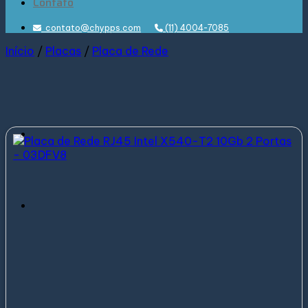
Contato
contato@chypps.com
(11) 4004-7085
Início
/
Placas
/
Placa de Rede