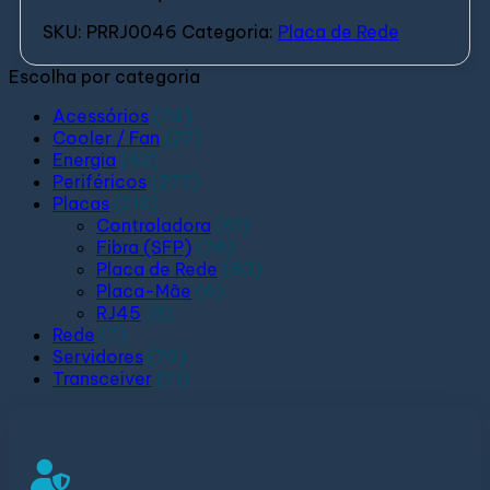
SKU:
PRRJ0046
Categoria:
Placa de Rede
Escolha por categoria
Acessórios
(74)
Cooler / Fan
(27)
Energia
(62)
Periféricos
(277)
Placas
(213)
Controladora
(61)
Fibra (SFP)
(26)
Placa de Rede
(60)
Placa-Mãe
(6)
RJ45
(8)
Rede
(7)
Servidores
(79)
Transceiver
(71)