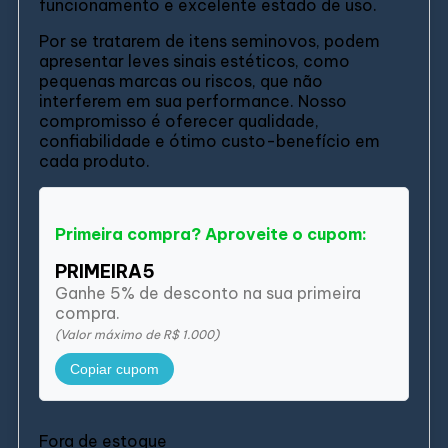
funcionamento e excelente estado de uso.
Por se tratarem de itens seminovos, podem
apresentar leves sinais estéticos, como
pequenas marcas ou riscos, que não
interferem em sua performance. Nosso
compromisso é oferecer qualidade,
confiabilidade e ótimo custo-benefício em
cada produto.
Primeira compra? Aproveite o cupom:
PRIMEIRA5
Ganhe 5% de desconto na sua primeira
compra.
(Valor máximo de R$ 1.000)
Copiar cupom
Fora de estoque