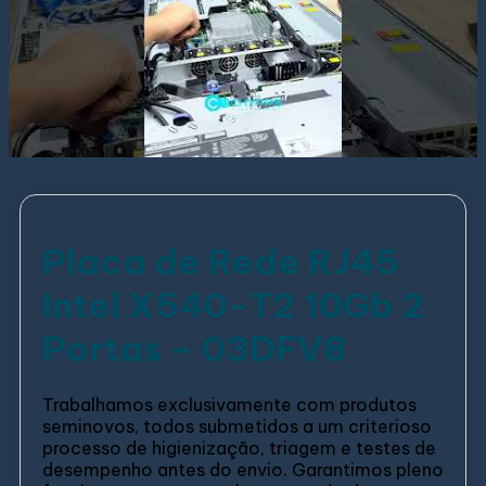
Placa de Rede RJ45
Intel X540-T2 10Gb 2
Portas – 03DFV8
Trabalhamos exclusivamente com produtos
seminovos, todos submetidos a um criterioso
processo de higienização, triagem e testes de
desempenho antes do envio. Garantimos pleno