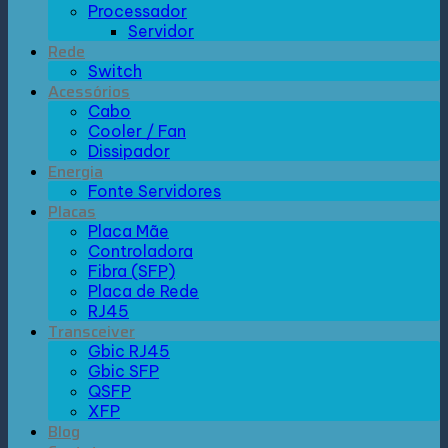
Processador
Servidor
Rede
Switch
Acessórios
Cabo
Cooler / Fan
Dissipador
Energia
Fonte Servidores
Placas
Placa Mãe
Controladora
Fibra (SFP)
Placa de Rede
RJ45
Transceiver
Gbic RJ45
Gbic SFP
QSFP
XFP
Blog