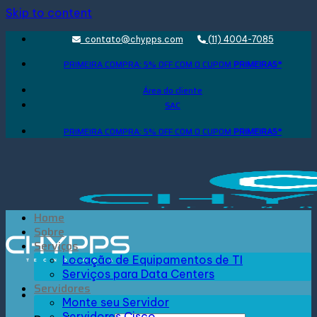
Skip to content
contato@chypps.com
(11) 4004-7085
PRIMEIRA COMPRA: 5% OFF COM O CUPOM
PRIMEIRA5*
Área do cliente
SAC
PRIMEIRA COMPRA: 5% OFF COM O CUPOM
PRIMEIRA5*
Home
Sobre
Serviços
Locação de Equipamentos de TI
Serviços para Data Centers
Servidores
Monte seu Servidor
Servidores Cisco