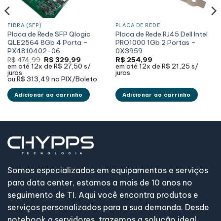
FIBRA (SFP)
PLACA DE REDE
Placa de Rede SFP Qlogic
Placa de Rede RJ45 Dell Intel
QLE2564 8Gb 4 Porta –
PRO1000 1Gb 2 Portas –
PX4810402-06
0X3959
O
O
R$
474,99
R$
329,99
R$
254,99
preço
preço
em até
12x de
R$ 27,50
s/
em até
12x de
R$ 21,25
s/
original
atual
juros
juros
era:
é:
ou
R$ 313,49
no PIX/Boleto
R$ 474,99.
R$ 329,99.
Adicionar ao carrinho
Adicionar ao carrinho
Somos especializados em equipamentos e serviços
para data center, estamos a mais de 10 anos no
seguimento de TI. Aqui você encontra produtos e
serviços personalizados para a sua demanda. Desde
notebook a servidores, trazemos a solução ideal