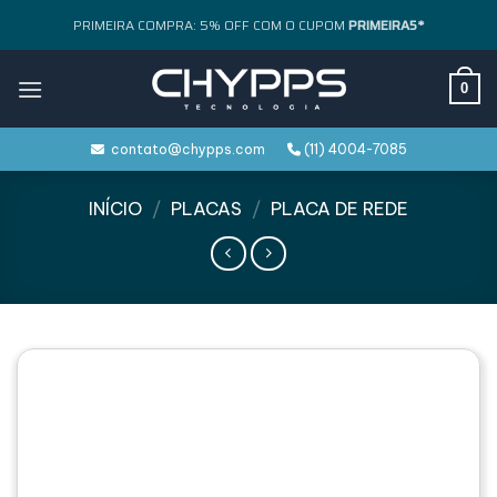
Skip
PRIMEIRA COMPRA: 5% OFF COM O CUPOM
PRIMEIRA5*
to
content
0
contato@chypps.com
(11) 4004-7085
INÍCIO
/
PLACAS
/
PLACA DE REDE