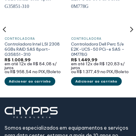
CONTROLADORA
CONTROLADORA
Controladora Intel LSI 2308
Controladora Dell Perc 5/e
6GBs RAID SAS 8port-
E2K-UCS-50 PCi-e SAS –
G35851-310
0M778G
R$
1.008,99
R$
1.449,99
em até
12x de
R$ 84,08
s/
em até
12x de
R$ 120,83
s/
juros
juros
ou
R$ 958,54
no PIX/Boleto
ou
R$ 1.377,49
no PIX/Boleto
Adicionar ao carrinho
Adicionar ao carrinho
Somos especializados em equipamentos e serviços
para data center, estamos a mais de 10 anos no