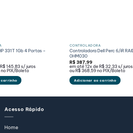
A
CONTROLADORA
HP 331T 1Gb 4 Portas –
Controladora Dell Perc 6/iR R
0HM030
R$
387,99
R$ 145,83
s/ juros
em até
12x de
R$ 32,33
s/ juros
9
no PIX/Boleto
ou
R$ 368,59
no PIX/Boleto
 carrinho
Adicionar ao carrinho
Acesso Rápido
Home