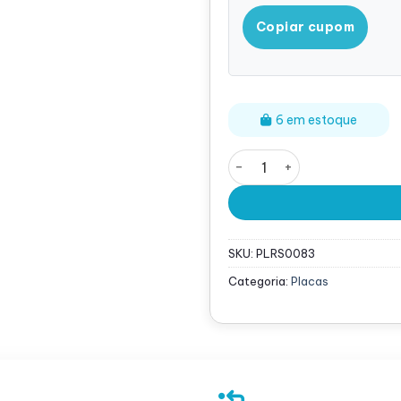
Copiar cupom
6 em estoque
Placa Riser 5 Ameri-Rack 
SKU:
PLRS0083
Categoria:
Placas