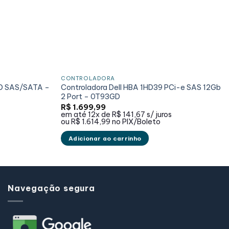
CONTROLADORA
AID SAS/SATA –
Controladora Dell HBA 1HD39 PCi-e SAS 12Gb
2 Port – 0T93GD
R$
1.699,99
em até
12x de
R$ 141,67
s/ juros
ou
R$ 1.614,99
no PIX/Boleto
Adicionar ao carrinho
Navegação segura