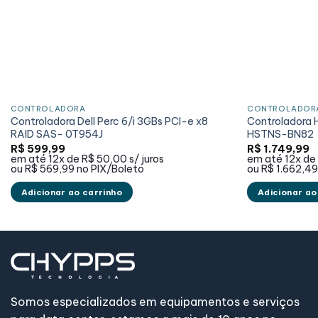
CONTROLADORA
CONTROLADOR
Controladora Dell Perc 6/i 3GBs PCI-e x8
Controladora 
RAID SAS- 0T954J
HSTNS-BN82
R$
599,99
R$
1.749,99
em até
12x de
R$ 50,00
s/ juros
em até
12x de
ou
R$ 569,99
no PIX/Boleto
ou
R$ 1.662,4
Adicionar ao carrinho
Adicionar ao
Somos especializados em equipamentos e serviços