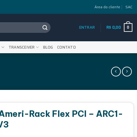
Área do cliente
SAC
ENTRAR
R$
0,00
0
S
TRANSCEIVER
BLOG
CONTATO
 Ameri-Rack Flex PCI – ARC1-
V3