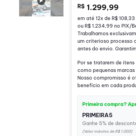
R$
1.299,99
em até
12x de
R$ 108,33
ou
R$ 1.234,99
no PIX/B
Trabalhamos exclusivam
um criterioso processo 
antes do envio. Garanti
Por se tratarem de itens
como pequenas marcas o
Nosso compromisso é ofe
benefício em cada prod
Primeira compra? Ap
PRIMEIRA5
Ganhe 5% de desconto
(Valor máximo de R$ 1.000)