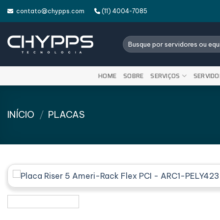
Skip
contato@chypps.com
(11) 4004-7085
to
content
Pesquisar
por:
HOME
SOBRE
SERVIÇOS
SERVIDO
INÍCIO
/
PLACAS