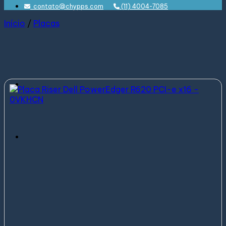
contato@chypps.com
(11) 4004-7085
Início
/
Placas