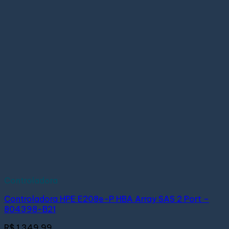
Controladora
Controladora HPE E208e-P HBA Array SAS 2 Port –
804398-B21
R$
1.349,99