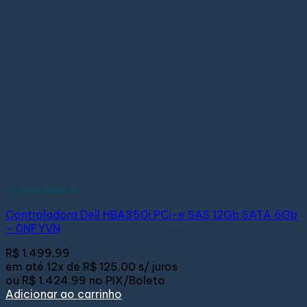
Controladora
Controladora Dell HBA350i PCi-e SAS 12Gb SATA 6Gb
– 0NFYVN
R$
1.499,99
em até
12x de
R$ 125,00
s/ juros
ou
R$ 1.424,99
no PIX/Boleto
Adicionar ao carrinho