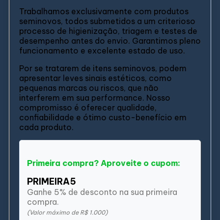
Trabalhamos exclusivamente com produtos
seminovos, todos submetidos a um criterioso
processo de higienização, triagem e testes de
desempenho antes do envio. Garantimos pleno
funcionamento e excelente estado de uso.
Por se tratarem de itens seminovos, podem
apresentar leves sinais estéticos, como
pequenas marcas ou riscos, que não
interferem em sua performance. Nosso
compromisso é oferecer qualidade,
confiabilidade e ótimo custo-benefício em
cada produto.
Primeira compra? Aproveite o cupom:
PRIMEIRA5
Ganhe 5% de desconto na sua primeira
compra.
(Valor máximo de R$ 1.000)