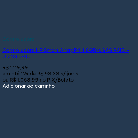
Controladora
Controladora HP Smart Array P411 6GB/s SAS RAID –
013236-001
R$
1.119,99
em até
12x de
R$ 93,33
s/ juros
ou
R$ 1.063,99
no PIX/Boleto
Adicionar ao carrinho