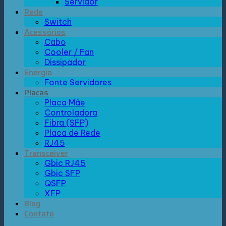
Servidor
Rede
Switch
Acessórios
Cabo
Cooler / Fan
Dissipador
Energia
Fonte Servidores
Placas
Placa Mãe
Controladora
Fibra (SFP)
Placa de Rede
RJ45
Transceiver
Gbic RJ45
Gbic SFP
QSFP
XFP
Blog
Contato