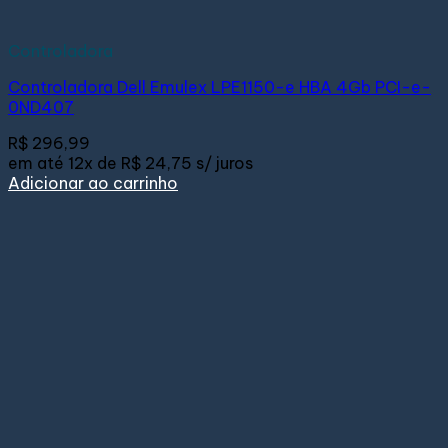
Controladora
Controladora Dell Emulex LPE1150-e HBA 4Gb PCI-e-
0ND407
R$
296,99
em até
12x de
R$ 24,75
s/ juros
Adicionar ao carrinho