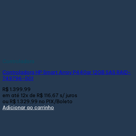
Controladora
Controladora HP Smart Array P440ar 12GB SAS RAID-
749796-001
R$
1.399,99
em até
12x de
R$ 116,67
s/ juros
ou
R$ 1.329,99
no PIX/Boleto
Adicionar ao carrinho