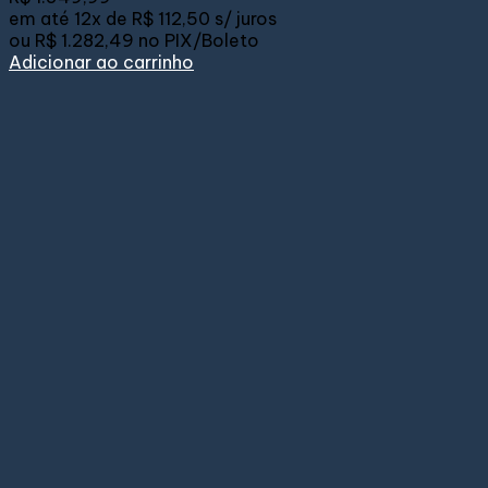
em até
12x de
R$ 112,50
s/ juros
ou
R$ 1.282,49
no PIX/Boleto
Adicionar ao carrinho