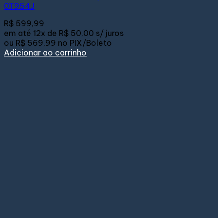
0T954J
R$
599,99
em até
12x de
R$ 50,00
s/ juros
ou
R$ 569,99
no PIX/Boleto
Adicionar ao carrinho