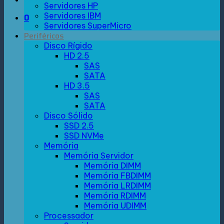
Servidores HP
Servidores IBM
0
Servidores SuperMicro
Periféricos
Disco Rígido
HD 2.5
SAS
SATA
HD 3.5
SAS
SATA
Disco Sólido
SSD 2.5
SSD NVMe
Memória
Memória Servidor
Memória DIMM
Memória FBDIMM
Memória LRDIMM
Memória RDIMM
Memória UDIMM
Processador