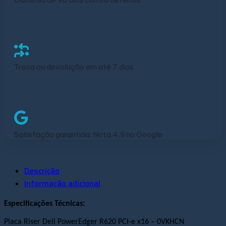
Troca ou devolução em até 7 dias
Satisfação garantida: Nota 4,9 no Google
Descrição
Informação adicional
Especificações Técnicas:
Placa Riser Dell PowerEdger R620 PCI-e
x16
– 0VKHCN