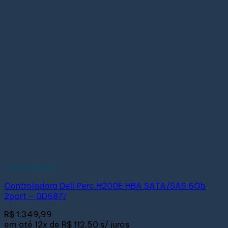
Controladora
Controladora Dell Perc H200E HBA SATA/SAS 6Gb
2port – 0D687J
R$
1.349,99
em até
12x de
R$ 112,50
s/ juros