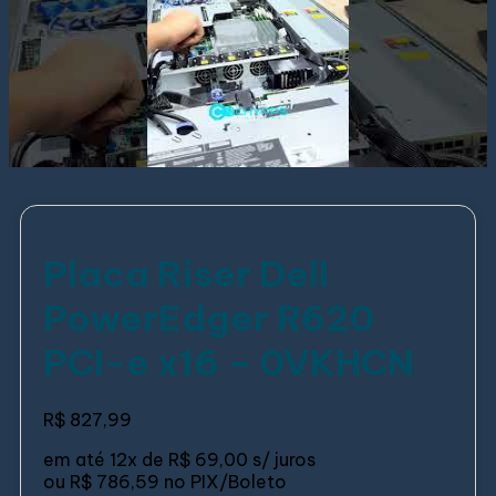
Placa Riser Dell
PowerEdger R620
PCI-e x16 – 0VKHCN
R$
827,99
em até
12x de
R$ 69,00
s/ juros
ou
R$ 786,59
no PIX/Boleto