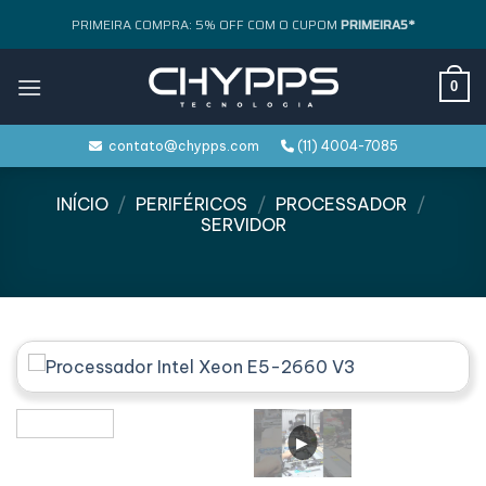
Skip
PRIMEIRA COMPRA: 5% OFF COM O CUPOM
PRIMEIRA5*
to
content
0
contato@chypps.com
(11) 4004-7085
INÍCIO
/
PERIFÉRICOS
/
PROCESSADOR
/
SERVIDOR