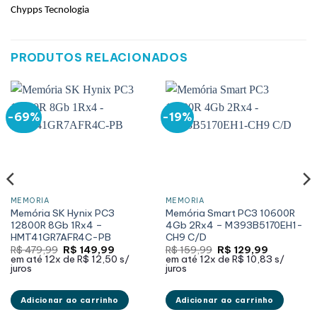
Chypps Tecnologia
PRODUTOS RELACIONADOS
-69%
-19%
MEMÓRIA
MEMÓRIA
Memória SK Hynix PC3
Memória Smart PC3 10600R
12800R 8Gb 1Rx4 –
4Gb 2Rx4 – M393B5170EH1-
HMT41GR7AFR4C-PB
CH9 C/D
O
O
O
O
R$
479,99
R$
149,99
R$
159,99
R$
129,99
preço
preço
preço
preço
em até
12x de
R$ 12,50
s/
em até
12x de
R$ 10,83
s/
original
atual
original
atual
juros
juros
era:
é:
era:
é:
R$ 479,99.
R$ 149,99.
R$ 159,99.
R$ 129,99.
Adicionar ao carrinho
Adicionar ao carrinho