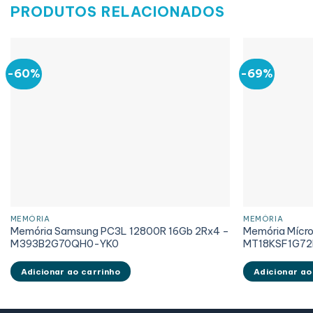
PRODUTOS RELACIONADOS
-60%
-69%
MEMÓRIA
MEMÓRIA
Memória Samsung PC3L 12800R 16Gb 2Rx4 –
Memória Mícr
M393B2G70QH0-YK0
MT18KSF1G72
Adicionar ao carrinho
Adicionar ao