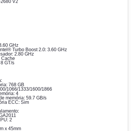
5-2680 V2
 3.60 GHz
ntel® Turbo Boost 2.0: 3.60 GHz
ssador: 2.80 GHz
t Cache
 8 GT/s
:
ia: 768 GB
800/1066/1333/1600/1866
emória: 4
de memória: 59.7 GB/s
ória ECC: Sim
ulamento:
LGA2011
CPU: 2
mm x 45mm