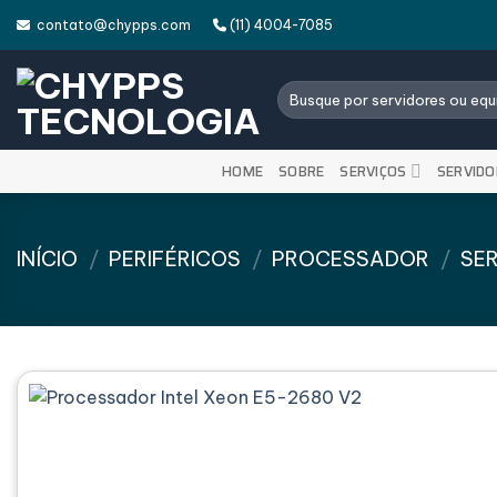
Skip
contato@chypps.com
(11) 4004-7085
to
content
Pesquisar
por:
HOME
SOBRE
SERVIÇOS
SERVIDO
INÍCIO
/
PERIFÉRICOS
/
PROCESSADOR
/
SE