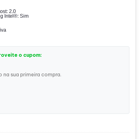
ost: 2.0
g Intel®: Sim
iva
roveite o cupom:
 na sua primeira compra.