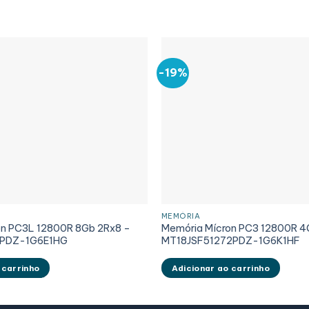
-19%
MEMÓRIA
on PC3L 12800R 8Gb 2Rx8 –
Memória Mícron PC3 12800R 4
PDZ-1G6E1HG
MT18JSF51272PDZ-1G6K1HF
 carrinho
Adicionar ao carrinho