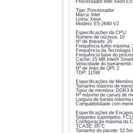
Processador Intel Xeon E
Tipo: Processador
Marca: Intel
Linha: Xeon
Modelo: E5-2680 V2
Especificações da CPU:
Número de núcleos: 10
Nº de threads: 20
Frequência turbo máxima:
Frequência da Tecnologia I
Frequência base do proce
Cache: 25 MB Intel® Smar
Velocidade do barramento:
Nº de links de QPI: 2
TDP: 115W
Especificações de Memória
Tamanho máximo de memór
Tipos de memória: DDR3 
Nº máximo de canais de m
Largura de banda máxima 
Compatibilidade com mem
Especificações de Encaps
Soquetes suportados: FC
Configuração máxima da 
TCASE: 85°C
Tamanho do pacote: 52.5