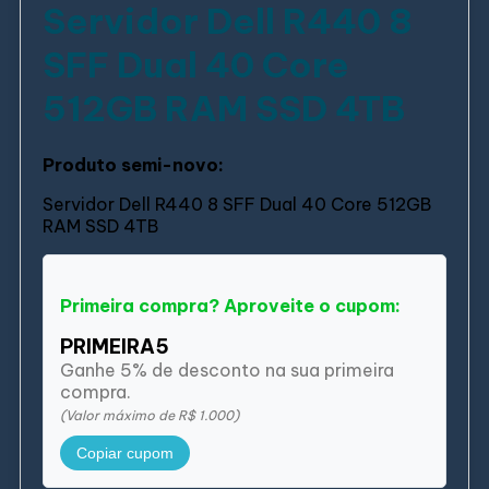
Servidor Dell R440 8
SFF Dual 40 Core
512GB RAM SSD 4TB
Produto semi-novo:
Servidor Dell R440 8 SFF Dual 40 Core 512GB
RAM SSD 4TB
Primeira compra? Aproveite o cupom:
PRIMEIRA5
Ganhe 5% de desconto na sua primeira
compra.
(Valor máximo de R$ 1.000)
Copiar cupom