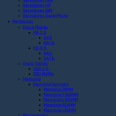
Servidores Dell
Servidores HP
Servidores IBM
Servidores SuperMicro
Periféricos
Disco Rígido
HD 2.5
SAS
SATA
HD 3.5
SAS
SATA
Disco Sólido
SSD 2.5
SSD NVMe
Memória
Memória Servidor
Memória DIMM
Memória FBDIMM
Memória LRDIMM
Memória RDIMM
Memória UDIMM
Processador