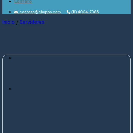
Contato
contato@chypps.com
(11) 4004-7085
Início
/
Servidores