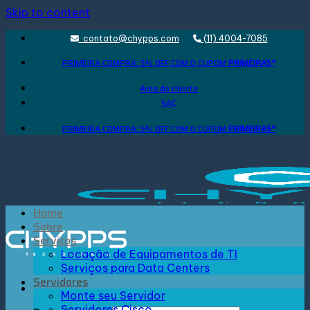
Skip to content
contato@chypps.com
(11) 4004-7085
PRIMEIRA COMPRA: 5% OFF COM O CUPOM
PRIMEIRA5*
Área do cliente
SAC
PRIMEIRA COMPRA: 5% OFF COM O CUPOM
PRIMEIRA5*
Home
Sobre
Serviços
Locação de Equipamentos de TI
Serviços para Data Centers
Servidores
Monte seu Servidor
Servidores Cisco