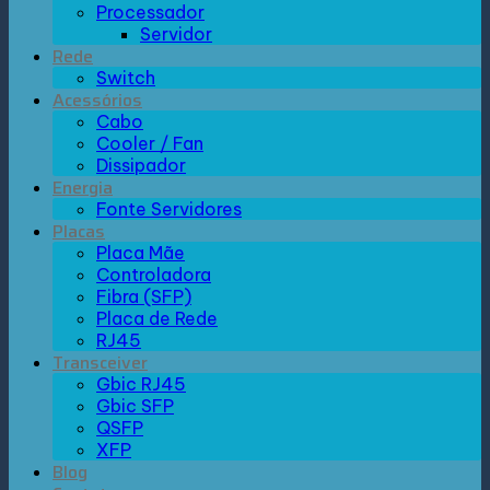
Processador
Servidor
Rede
Switch
Acessórios
Cabo
Cooler / Fan
Dissipador
Energia
Fonte Servidores
Placas
Placa Mãe
Controladora
Fibra (SFP)
Placa de Rede
RJ45
Transceiver
Gbic RJ45
Gbic SFP
QSFP
XFP
Blog