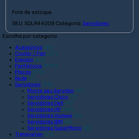
Fora de estoque
SKU:
SDLR44008
Categoria:
Servidores
Escolha por categoria
Acessórios
(81)
Cooler / Fan
(27)
Energia
(62)
Periféricos
(279)
Placas
(213)
Rede
(7)
Servidores
(79)
Monte seu Servidor
(6)
Servidores Cisco
(2)
Servidores Dell
(4)
Servidores HP
(50)
Servidores Huawei
(6)
Servidores IBM
(4)
Servidores SuperMicro
(3)
Transceiver
(71)