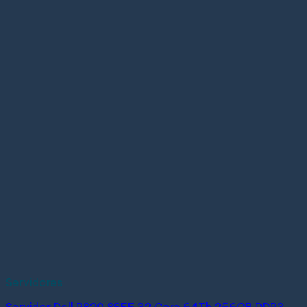
Servidores
Servidor Dell R820 8SFF 32 Core 64Th 256GB DDR3