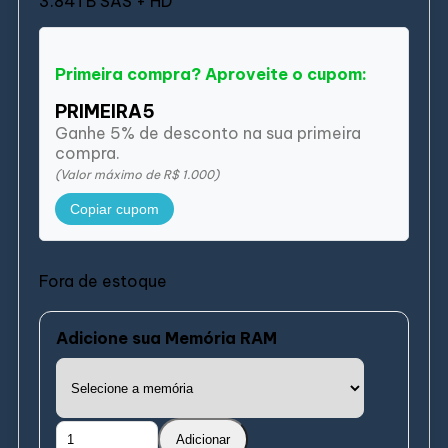
3.84TB SAS + HD
Primeira compra? Aproveite o cupom:
PRIMEIRA5
Ganhe 5% de desconto na sua primeira
compra.
(Valor máximo de R$ 1.000)
Copiar cupom
Fora de estoque
Adicione sua Memória RAM
Adicionar