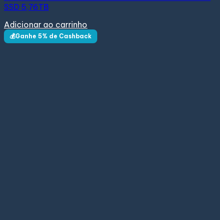
SSD 5,76TB
Adicionar ao carrinho
💰Ganhe 5% de Cashback