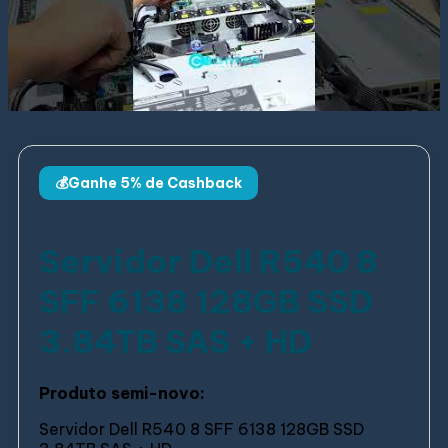
💰Ganhe 5% de Cashback
Servidor Dell R540 8
SFF 6138 128GB SSD
3.84TB SAS + HD
Produto semi-novo:
Servidor Dell R540 8 SFF 6138 128GB SSD