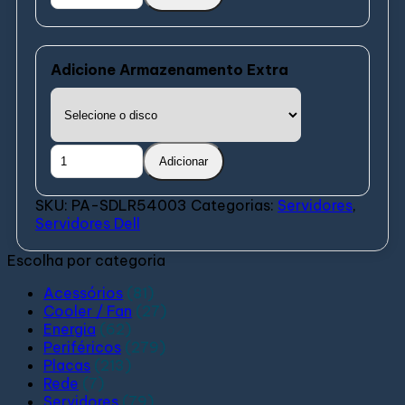
Adicione Armazenamento Extra
Adicionar
SKU:
PA-SDLR54003
Categorias:
Servidores
,
Servidores Dell
Escolha por categoria
Acessórios
(81)
Cooler / Fan
(27)
Energia
(62)
Periféricos
(279)
Placas
(213)
Rede
(7)
Servidores
(79)