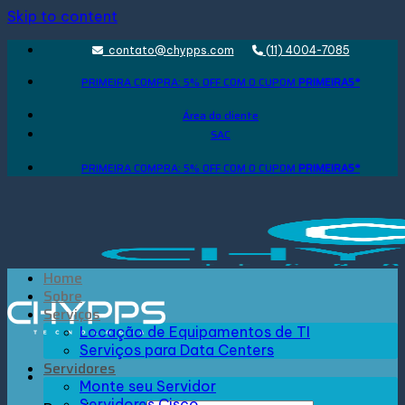
Skip to content
contato@chypps.com
(11) 4004-7085
PRIMEIRA COMPRA: 5% OFF COM O CUPOM
PRIMEIRA5*
Área do cliente
SAC
PRIMEIRA COMPRA: 5% OFF COM O CUPOM
PRIMEIRA5*
Home
Sobre
Serviços
Locação de Equipamentos de TI
Serviços para Data Centers
Servidores
Monte seu Servidor
Servidores Cisco