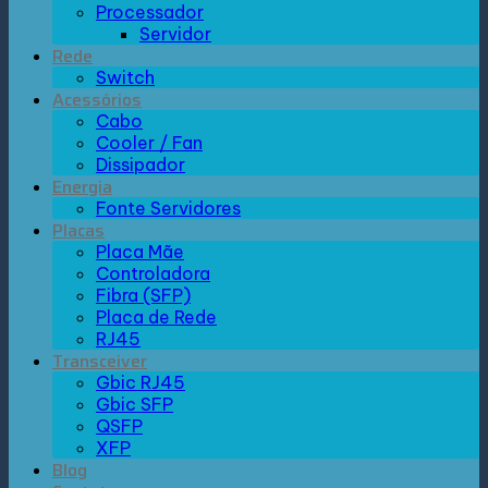
Processador
Servidor
Rede
Switch
Acessórios
Cabo
Cooler / Fan
Dissipador
Energia
Fonte Servidores
Placas
Placa Mãe
Controladora
Fibra (SFP)
Placa de Rede
RJ45
Transceiver
Gbic RJ45
Gbic SFP
QSFP
XFP
Blog