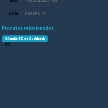
EAN
7896526227792
NCM
8471.50.10
Produtos relacionados
💰Ganhe 5% de Cashback
-11%