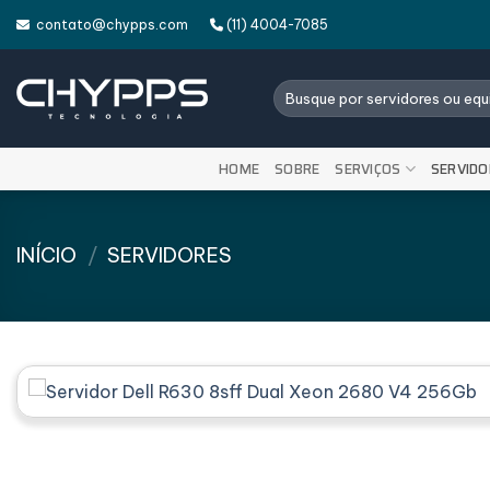
Skip
contato@chypps.com
(11) 4004-7085
to
content
Pesquisar
por:
HOME
SOBRE
SERVIÇOS
SERVIDO
INÍCIO
/
SERVIDORES