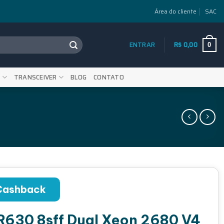
Área do cliente
SAC
ENTRAR
R$
0,00
0
S
TRANSCEIVER
BLOG
CONTATO
Cashback
 R630 8sff Dual Xeon 2680 V4