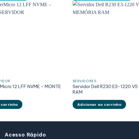
VIDOR
SERVIDORES
rMicro 12 LFF NVME – MONTE
Servidor Dell R230 E3-1220 V
R
RAM
 carrinho
Adicionar ao carrinho
Acesso Rápido