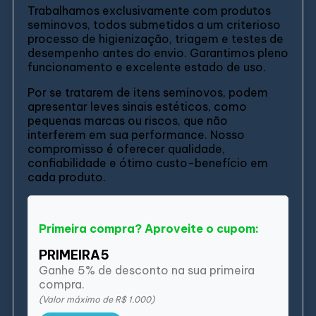
Trabalhamos exclusivamente com produtos
seminovos, todos submetidos a um criterioso
processo de higienização, triagem e testes de
desempenho antes do envio. Garantimos pleno
funcionamento e excelente estado de uso.
Por se tratarem de itens seminovos, podem
apresentar leves sinais estéticos, como
pequenas marcas ou riscos, que não
interferem em sua performance. Nosso
compromisso é oferecer qualidade,
confiabilidade e ótimo custo-benefício em
cada produto.
Primeira compra? Aproveite o cupom:
PRIMEIRA5
Ganhe 5% de desconto na sua primeira
compra.
(Valor máximo de R$ 1.000)