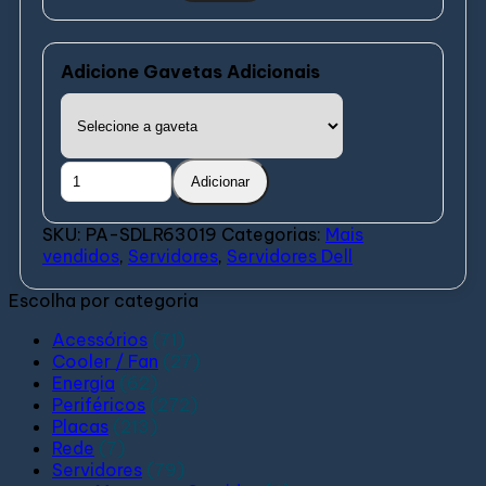
Adicione Gavetas Adicionais
Adicionar
SKU:
PA-SDLR63019
Categorias:
Mais
vendidos
,
Servidores
,
Servidores Dell
Escolha por categoria
Acessórios
(71)
Cooler / Fan
(27)
Energia
(62)
Periféricos
(272)
Placas
(213)
Rede
(7)
Servidores
(79)