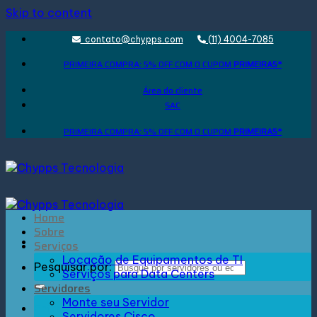
Skip to content
contato@chypps.com
(11) 4004-7085
PRIMEIRA COMPRA: 5% OFF COM O CUPOM
PRIMEIRA5*
Área do cliente
SAC
PRIMEIRA COMPRA: 5% OFF COM O CUPOM
PRIMEIRA5*
Home
Sobre
Serviços
Locação de Equipamentos de TI
Pesquisar por:
Serviços para Data Centers
Servidores
Monte seu Servidor
Entrar
Servidores Cisco