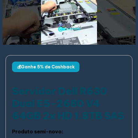
💰Ganhe 5% de Cashback
Servidor Dell R630
Dual E5-2680 V4
64GB 2x HD 1.8TB SAS
Produto semi-novo: