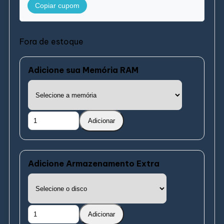
Copiar cupom
Fora de estoque
Adicione sua Memória RAM
Adicionar
Adicione Armazenamento Extra
Adicionar