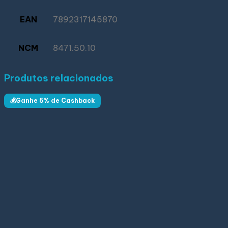
EAN
7892317145870
NCM
8471.50.10
Produtos relacionados
💰Ganhe 5% de Cashback