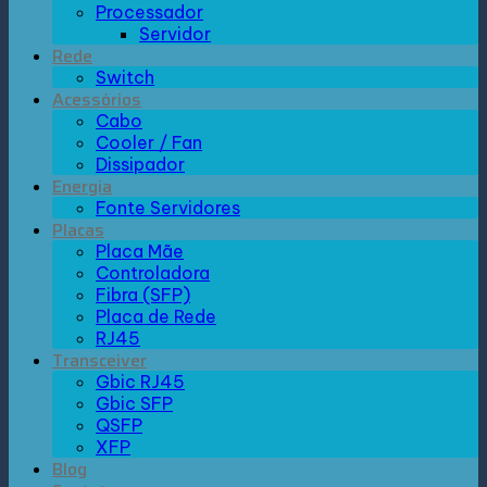
Processador
Servidor
Rede
Switch
Acessórios
Cabo
Cooler / Fan
Dissipador
Energia
Fonte Servidores
Placas
Placa Mãe
Controladora
Fibra (SFP)
Placa de Rede
RJ45
Transceiver
Gbic RJ45
Gbic SFP
QSFP
XFP
Blog