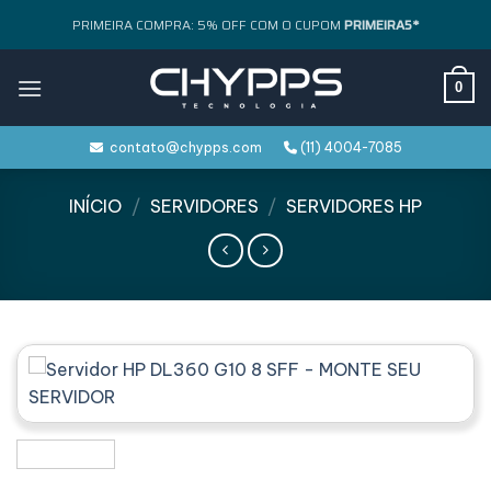
Skip
PRIMEIRA COMPRA: 5% OFF COM O CUPOM
PRIMEIRA5*
to
content
0
contato@chypps.com
(11) 4004-7085
INÍCIO
/
SERVIDORES
/
SERVIDORES HP