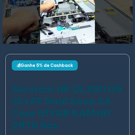
💰Ganhe 5% de Cashback
Servidor HP DL380 G9
12 LFF Dual Xeon 24
Core 512GB RAM HD
28Tb Sas