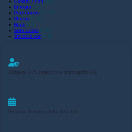
Cooler / Fan
(27)
Energia
(62)
Periféricos
(279)
Placas
(213)
Rede
(7)
Servidores
(79)
Transceiver
(71)
Compra 100% segura com criptografia SSL
Garantia de 1 ano contra defeitos