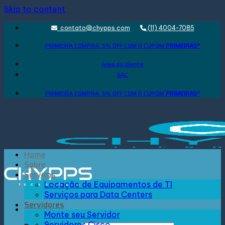
Skip to content
contato@chypps.com
(11) 4004-7085
PRIMEIRA COMPRA: 5% OFF COM O CUPOM
PRIMEIRA5*
Área do cliente
SAC
PRIMEIRA COMPRA: 5% OFF COM O CUPOM
PRIMEIRA5*
Home
Sobre
Serviços
Locação de Equipamentos de TI
Serviços para Data Centers
Servidores
Monte seu Servidor
Servidores Cisco