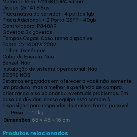
Memória Ram: 512GB DDR4 Rdimm
Discos: 2x 14TB Sas
Placa nativa do servidor: 4 portas 1gb
Placa Adicional: + 2 Porta QSFP+ 40gb
Controladora: P840AR
Gavetas: 2x gavetas
Tampas Cegas: Caso tenha disponível
Fonte: 2x 1400w 220v
Trilhos: Genéricos
Cabo de Energia: Não
Benzel: Não
Instalação de sistema operacional: Não
SOBRE NÓS
Estamos engajados em oferecer a você não somente
um produto, mas a melhor experiência de compra,
orientando e solucionando eventuais problemas. Em
caso de dúvidas, nossa equipe está sempre à
disposição para responder da melhor forma possível.
Peso
17 kg
Dimensões
65 × 45 × 16 cm
Produtos relacionados