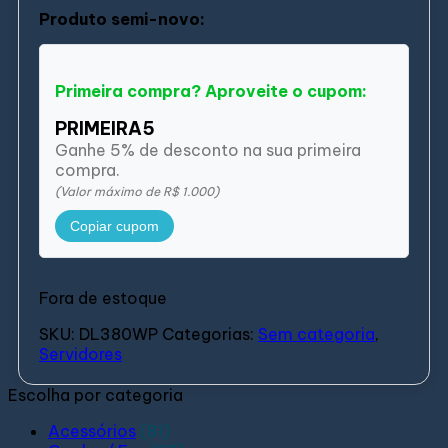
Produto semi-novo:
Primeira compra? Aproveite o cupom:
PRIMEIRA5
Ganhe 5% de desconto na sua primeira
compra.
(Valor máximo de R$ 1.000)
Copiar cupom
Fora de estoque
SKU:
DL380WP
Categorias:
Sem categoria
,
Servidores
Escolha por categoria
Acessórios
(81)