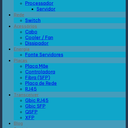
Processador
Servidor
Rede
Switch
Acessórios
Cabo
Cooler / Fan
Dissipador
Energia
Fonte Servidores
Placas
Placa Mãe
Controladora
Fibra (SFP)
Placa de Rede
RJ45
Transceiver
Gbic RJ45
Gbic SFP
QSFP
XFP
Blog