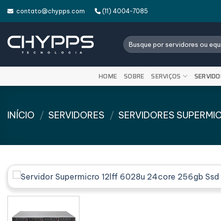
Skip
contato@chypps.com
(11) 4004-7085
to
content
Pesquisar
por:
HOME
SOBRE
SERVIÇOS
SERVIDO
INÍCIO
/
SERVIDORES
/
SERVIDORES SUPERMI