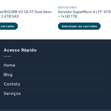
SERVIDORES
ei RH2288 V3 12LFF Dual Xeon
Servidor SuperMicro 4 LFF X1
 2.4TB SAS
+ 1x HD 1TB
 carrinho
Adicionar ao carrinho
Acesso Rápido
Home
Blog
Contato
Serviços