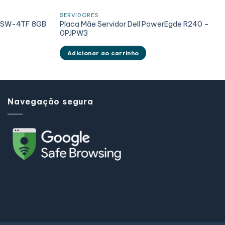
SERVIDORES
1SSW-4TF 8GB
Placa Mãe Servidor Dell PowerEgde R240 –
0PJPW3
Adicionar ao carrinho
Navegação segura