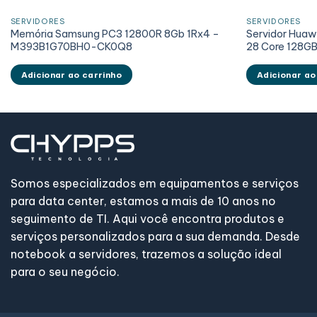
SERVIDORES
SERVIDORES
Memória Samsung PC3 12800R 8Gb 1Rx4 –
Servidor Huaw
M393B1G70BH0-CK0Q8
28 Core 128GB
Adicionar ao carrinho
Adicionar ao
Somos especializados em equipamentos e serviços
para data center, estamos a mais de 10 anos no
seguimento de TI. Aqui você encontra produtos e
serviços personalizados para a sua demanda. Desde
notebook a servidores, trazemos a solução ideal
para o seu negócio.