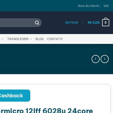
Área do cliente
SAC
ENTRAR
R$
0,00
0
S
TRANSCEIVER
BLOG
CONTATO
Cashback
rmicro 12lff 6028u 24core