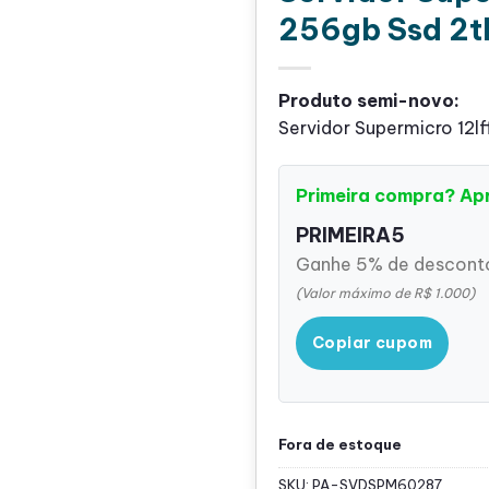
256gb Ssd 2t
Produto semi-novo:
Servidor Supermicro 12l
Primeira compra? Ap
PRIMEIRA5
Ganhe 5% de desconto
(Valor máximo de R$ 1.000)
Copiar cupom
Fora de estoque
SKU:
PA-SVDSPM60287