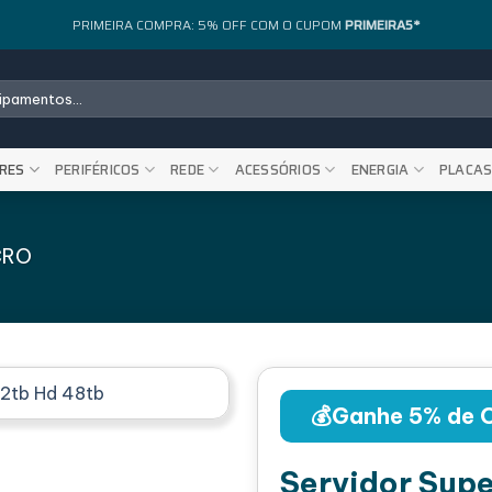
PRIMEIRA COMPRA: 5% OFF COM O CUPOM
PRIMEIRA5*
RES
PERIFÉRICOS
REDE
ACESSÓRIOS
ENERGIA
PLACA
CRO
💰Ganhe 5% de 
Servidor Supe