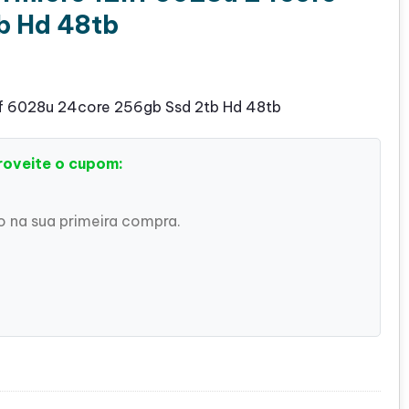
b Hd 48tb
ff 6028u 24core 256gb Ssd 2tb Hd 48tb
roveite o cupom:
 na sua primeira compra.