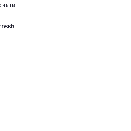
D 48TB
hreads