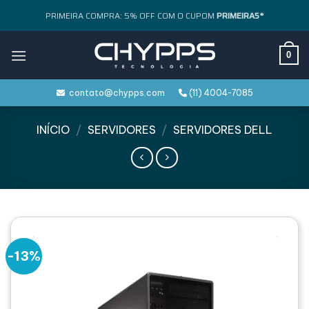
Skip
PRIMEIRA COMPRA: 5% OFF COM O CUPOM
PRIMEIRA5*
to
content
0
contato@chypps.com
(11) 4004-7085
INÍCIO
/
SERVIDORES
/
SERVIDORES DELL
-13%