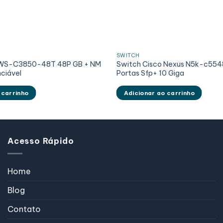
SWITCH
 WS-C3850-48T 48P GB + NM
Switch Cisco Nexus N5k-c554
nciável
Portas Sfp+ 10 Giga
 carrinho
Adicionar ao carrinho
Acesso Rápido
Home
Blog
Contato