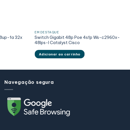
EM DESTAQUE
8up-fa 32x
Switch Gigabit 48p Poe 4sfp Ws-c2960x-
48lps-l Catalyst Cisco
Adicionar ao carrinho
Navegação segura