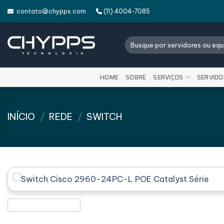
Skip
contato@chypps.com
(11) 4004-7085
to
content
Pesquisar
por:
HOME
SOBRE
SERVIÇOS
SERVIDO
INÍCIO
/
REDE
/
SWITCH