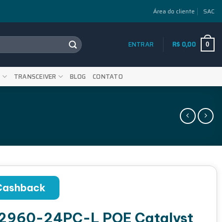
Área do cliente
SAC
ENTRAR
R$
0,00
0
S
TRANSCEIVER
BLOG
CONTATO
Cashback
 2960-24PC-L POE Catalyst