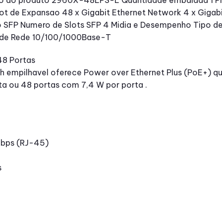
lo do produto 2960X-48LPS-L Quantidade embalada 1 Pr
lot de Expansao 48 x Gigabit Ethernet Network 4 x Giga
o SFP Numero de Slots SFP 4 Midia e Desempenho Tipo de
rede Rede 10/100/1000Base-T
8 Portas
h empilhavel oferece Power over Ethernet Plus (PoE+) q
a ou 48 portas com 7,4 W por porta .
Mbps (RJ-45)
s