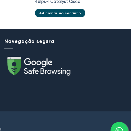
48lps-l Catalyst Cisco
Adicionar ao carrinho
Navegação segura
s.