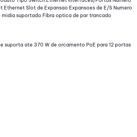
oduto Tipo Switch Ethernet Interfaces/Portas Numero
bit Ethernet Slot de Expansao Expansoes de E/S Numero
 midia suportado Fibra optica de par trancado
ue suporta ate 370 W de orcamento PoE para 12 portas