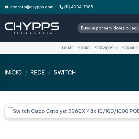
Skip
contato@chypps.com
(11) 4004-7085
to
content
Pesquisar
por:
HOME
SOBRE
SERVIÇOS
SERVIDO
INÍCIO
/
REDE
/
SWITCH