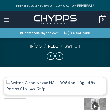
Skip
PRIMEIRA COMPRA: 5% OFF COM O CUPOM
PRIMEIRA5*
to
content
0
contato@chypps.com
(11) 4004-7085
INÍCIO
/
REDE
/
SWITCH