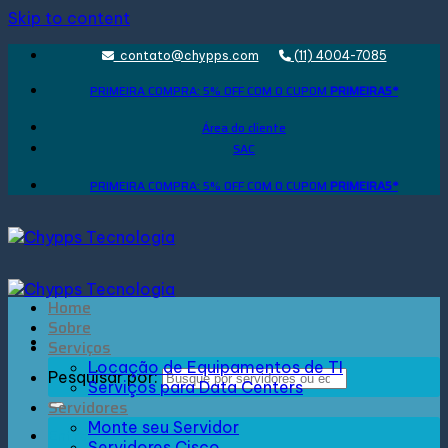
Skip to content
contato@chypps.com
(11) 4004-7085
PRIMEIRA COMPRA: 5% OFF COM O CUPOM
PRIMEIRA5*
Área do cliente
SAC
PRIMEIRA COMPRA: 5% OFF COM O CUPOM
PRIMEIRA5*
Home
Sobre
Serviços
Locação de Equipamentos de TI
Pesquisar por:
Serviços para Data Centers
Servidores
Monte seu Servidor
Entrar
Servidores Cisco