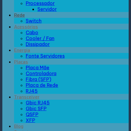
Processador
Servidor
Rede
Switch
Acessórios
Cabo
Cooler / Fan
Dissipador
Energia
Fonte Servidores
Placas
Placa Mãe
Controladora
Fibra (SFP)
Placa de Rede
RJ45
Transceiver
Gbic RJ45
Gbic SFP
QSFP
XFP
Blog