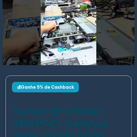
💰Ganhe 5% de Cashback
Switch HP 2910al-
48G POE+ Catalyst
Série 10/100/1000