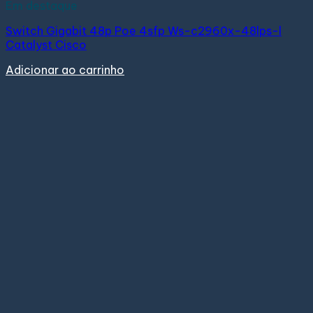
Em destaque
Switch Gigabit 48p Poe 4sfp Ws-c2960x-48lps-l
Catalyst Cisco
Adicionar ao carrinho