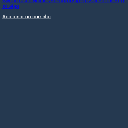
Switch Cisco Nexus N5k-c5548up-fa 32x Portas Sfp+
10 Giga
Adicionar ao carrinho