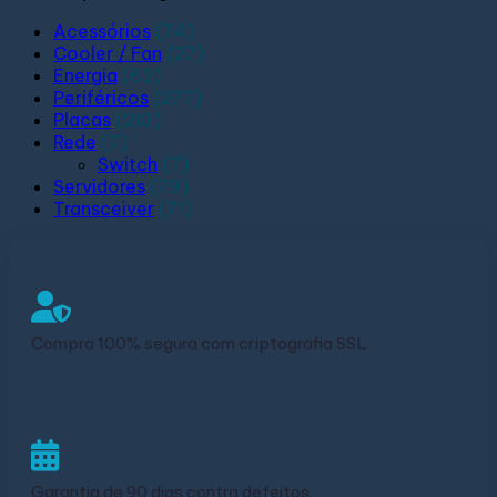
Acessórios
(74)
Cooler / Fan
(27)
Energia
(62)
Periféricos
(277)
Placas
(213)
Rede
(7)
Switch
(7)
Servidores
(79)
Transceiver
(71)
Compra 100% segura com criptografia SSL
Garantia de 90 dias contra defeitos