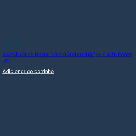
Switch
Switch Cisco Nexus N3k-3064pq 48sfp+ 4qsfp Fonte
Dc
Adicionar ao carrinho