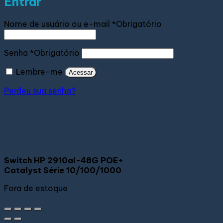
Entrar
Nome de usuário ou e-mail
*
Obrigatório
Senha
*
Obrigatório
Lembre-me
Acessar
Perdeu sua senha?
Switch HP 2910al-48G POE+
Catalyst Série 10/100/1000
Fora de estoque