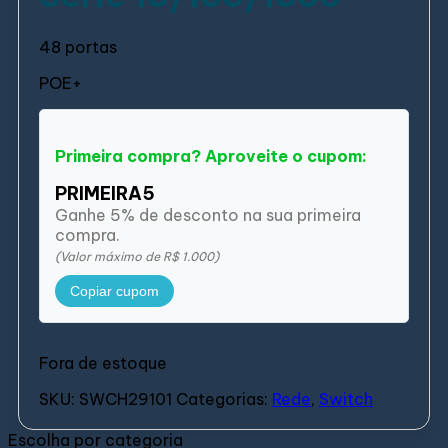
48 portas
POE+
Primeira compra? Aproveite o cupom:
PRIMEIRA5
Ganhe 5% de desconto na sua primeira
compra.
(Valor máximo de R$ 1.000)
Copiar cupom
Fora de estoque
SKU:
SWCH29101
Categorias:
Rede
,
Switch
Escolha por categoria