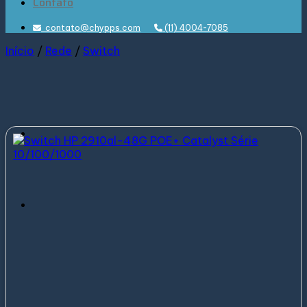
Contato
contato@chypps.com
(11) 4004-7085
Início
/
Rede
/
Switch