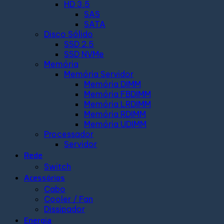
HD 3.5
SAS
SATA
Disco Sólido
SSD 2.5
SSD NVMe
Memória
Memória Servidor
Memória DIMM
Memória FBDIMM
Memória LRDIMM
Memória RDIMM
Memória UDIMM
Processador
Servidor
Rede
Switch
Acessórios
Cabo
Cooler / Fan
Dissipador
Energia