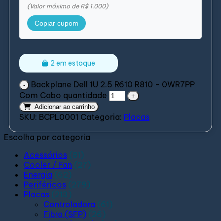
(Valor máximo de R$ 1.000)
Copiar cupom
2 em estoque
Backplane Dell 1U 2.5 R610 R810 - 0WR7PP
Com Cabo quantidade
Adicionar ao carrinho
SKU:
BCPL0001
Categoria:
Placas
Escolha por categoria
Acessórios
(81)
Cooler / Fan
(27)
Energia
(62)
Periféricos
(279)
Placas
(213)
Controladora
(61)
Fibra (SFP)
(26)