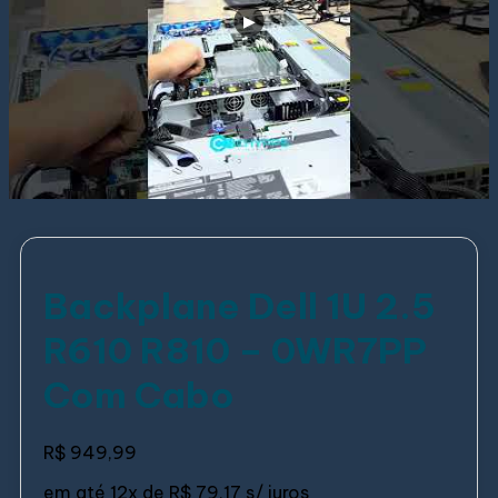
Backplane Dell 1U 2.5
R610 R810 – 0WR7PP
Com Cabo
R$
949,99
em até
12x de
R$ 79,17
s/ juros