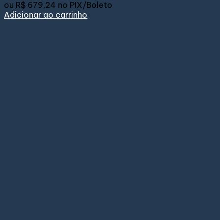
ou
R$ 679,24
no PIX/Boleto
Adicionar ao carrinho