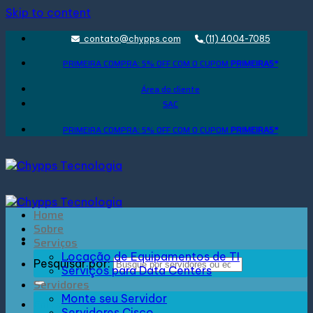
Skip to content
contato@chypps.com
(11) 4004-7085
PRIMEIRA COMPRA: 5% OFF COM O CUPOM
PRIMEIRA5*
Área do cliente
SAC
PRIMEIRA COMPRA: 5% OFF COM O CUPOM
PRIMEIRA5*
Home
Sobre
Serviços
Locação de Equipamentos de TI
Pesquisar por:
Serviços para Data Centers
Servidores
Monte seu Servidor
Entrar
Servidores Cisco