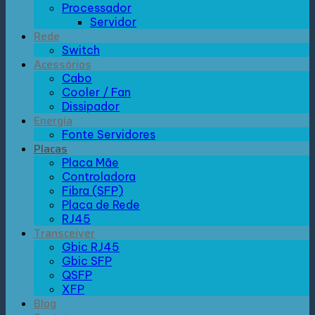
Processador
Servidor
Rede
Switch
Acessórios
Cabo
Cooler / Fan
Dissipador
Energia
Fonte Servidores
Placas
Placa Mãe
Controladora
Fibra (SFP)
Placa de Rede
RJ45
Transceiver
Gbic RJ45
Gbic SFP
QSFP
XFP
Blog