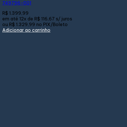
749796-001
R$
1.399,99
em até
12x de
R$ 116,67
s/ juros
ou
R$ 1.329,99
no PIX/Boleto
Adicionar ao carrinho