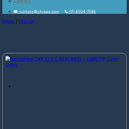
Contato
contato@chypps.com
(11) 4004-7085
Início
/
Placas