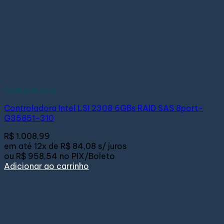
Controladora
Controladora Intel LSI 2308 6GBs RAID SAS 8port-
G35851-310
R$
1.008,99
em até
12x de
R$ 84,08
s/ juros
ou
R$ 958,54
no PIX/Boleto
Adicionar ao carrinho