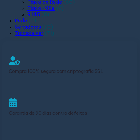
Placa de Rede
(60)
Placa-Mãe
(6)
RJ45
(8)
Rede
(7)
Servidores
(79)
Transceiver
(71)
Compra 100% segura com criptografia SSL
Garantia de 90 dias contra defeitos