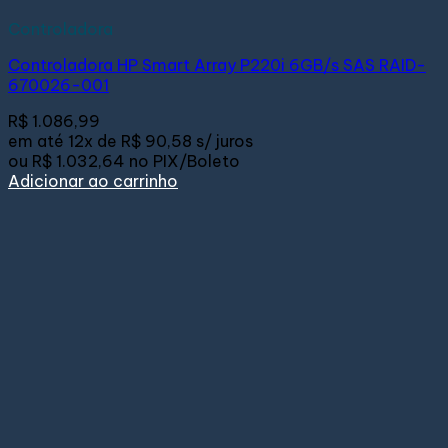
Controladora
Controladora HP Smart Array P220i 6GB/s SAS RAID-
670026-001
R$
1.086,99
em até
12x de
R$ 90,58
s/ juros
ou
R$ 1.032,64
no PIX/Boleto
Adicionar ao carrinho