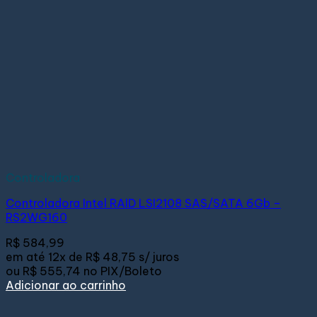
Controladora
Controladora Intel RAID LSI2108 SAS/SATA 6Gb –
RS2WG160
R$
584,99
em até
12x de
R$ 48,75
s/ juros
ou
R$ 555,74
no PIX/Boleto
Adicionar ao carrinho