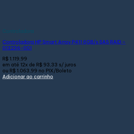
Controladora
Controladora HP Smart Array P411 6GB/s SAS RAID –
013236-001
R$
1.119,99
em até
12x de
R$ 93,33
s/ juros
ou
R$ 1.063,99
no PIX/Boleto
Adicionar ao carrinho