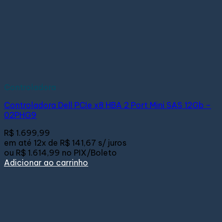
Controladora
Controladora Dell PCIe x8 HBA 2 Port Mini SAS 12Gb –
02PHG9
R$
1.699,99
em até
12x de
R$ 141,67
s/ juros
ou
R$ 1.614,99
no PIX/Boleto
Adicionar ao carrinho