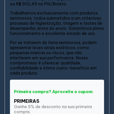
ou
R$ 902,49
no PIX/Boleto
Trabalhamos exclusivamente com produtos
seminovos, todos submetidos a um criterioso
processo de higienização, triagem e testes de
desempenho antes do envio. Garantimos pleno
funcionamento e excelente estado de uso.
Por se tratarem de itens seminovos, podem
apresentar leves sinais estéticos, como
pequenas marcas ou riscos, que não
interferem em sua performance. Nosso
compromisso é oferecer qualidade,
confiabilidade e ótimo custo-benefício em
cada produto.
Primeira compra? Aproveite o cupom:
PRIMEIRA5
Ganhe 5% de desconto na sua primeira
compra.