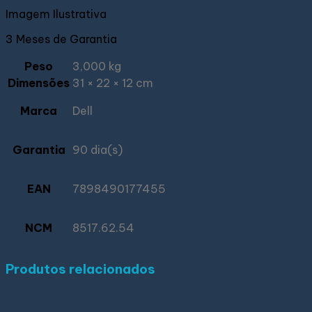
Imagem Ilustrativa
3 Meses de Garantia
Peso
3,000 kg
Dimensões
31 × 22 × 12 cm
Marca
Dell
Garantia
90 dia(s)
EAN
7898490177455
NCM
8517.62.54
Produtos relacionados