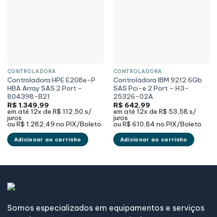
CONTROLADORA
CONTROLADORA
Controladora HPE E208e-P
Controladora IBM 9212 6Gb
HBA Array SAS 2 Port –
SAS Pci-e 2 Port – H3-
804398-B21
25326-02A
R$
1.349,99
R$
642,99
em até
12x de
R$ 112,50
s/
em até
12x de
R$ 53,58
s/
juros
juros
ou
R$ 1.282,49
no PIX/Boleto
ou
R$ 610,84
no PIX/Boleto
Adicionar ao carrinho
Adicionar ao carrinho
Somos especializados em equipamentos e serviços