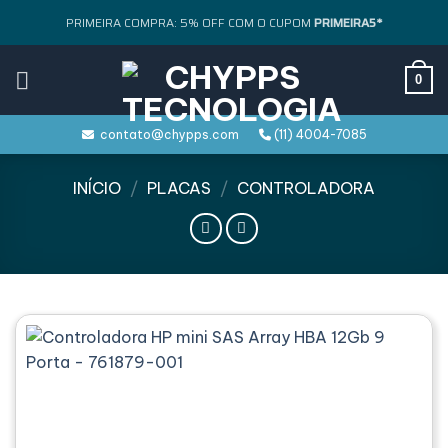
Skip
PRIMEIRA COMPRA: 5% OFF COM O CUPOM
PRIMEIRA5*
to
content
0
contato@chypps.com
(11) 4004-7085
INÍCIO
/
PLACAS
/
CONTROLADORA